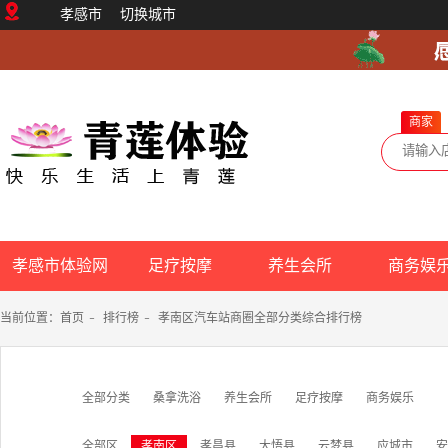
孝感市
切换城市
商家
孝感市体验网
足疗按摩
养生会所
商务娱
当前位置：
首页
-
排行榜
-
孝南区汽车站商圈全部分类综合排行榜
全部分类
桑拿洗浴
养生会所
足疗按摩
商务娱乐
全部区
孝南区
孝昌县
大悟县
云梦县
应城市
安