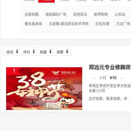
全部商圈
保丽国际广场
百佳宏业
乾坤购物
火车站
董永美食城
玉泉路/湖北职业技术学院
文化东路
万达广场
综合
评分
热度
消费
郑远元专业修脚房
1
-
人均
￥90
-
孝南区孝感开发区孝天街道
永路106号
足疗按摩，推拿按摩，养...