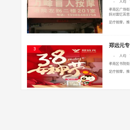
-
人均
孝南区广场街
斜对面忆苦思
足疗按摩，推拿
郑远元专
3
-
人均
孝南区书院街
足疗按摩，推拿