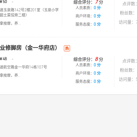
7
￥50
-
综合评分：
分
点评数
人员素质：
0 分
道玉泉路142号2楼201室（玉泉小学
粉丝数：
甜土菜馆旁二楼）
商户环境：
0 分
访问量：7
按摩，养...
服务态度：
0 分
业修脚房（金一华府店）
热
8
￥48
-
综合评分：
分
点评数
人员素质：
0 分
道航空路金一华府14栋107号
粉丝数：
商户环境：
0 分
按摩，养...
访问量：5
服务态度：
0 分