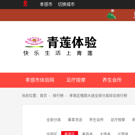
孝感市
切换城市
孝感市体验网
足疗按摩
养生会所
当前位置：
首页
-
排行榜
-
孝南区槐荫大道全部分类综合排行榜
全部分类
桑拿洗浴
养生会所
足疗按摩
全部区
孝南区
孝昌县
大悟县
云梦县