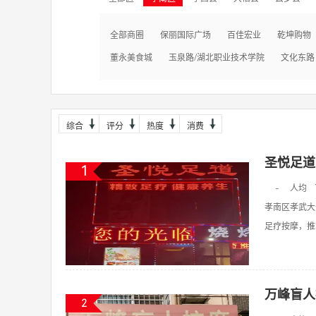
全部商圈
保丽国际广场
百佳宏业
乾坤购物
董永美食城
玉泉路/湖北职业技术学院
文化东路
综合
评分
热度
消费
圣悦足道
1
-
人均
孝南区孝武大
足疗按摩，推拿
万峰盲人
2