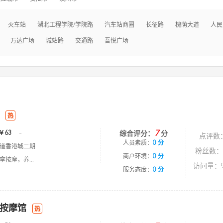
火车站
湖北工程学院/学院路
汽车站商圈
长征路
槐荫大道
人民
万达广场
城站路
交通路
吾悦广场
热
7
￥63
-
综合评分：
分
点评数
人员素质：
0 分
道香港城二期
粉丝数：
商户环境：
0 分
按摩，养...
访问量：9
服务态度：
0 分
按摩馆
热