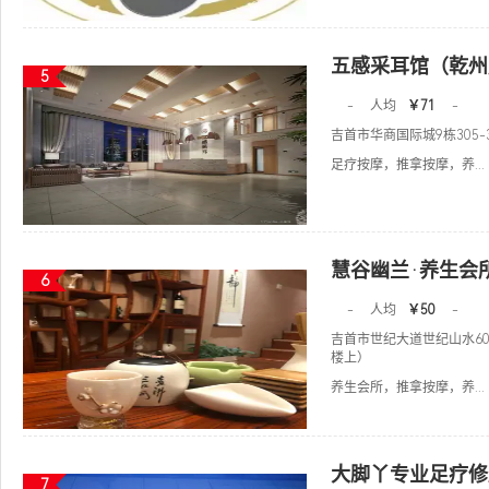
五感采耳馆（乾州
5
-
人均
￥71
-
吉首市华商国际城9栋305-
足疗按摩，推拿按摩，养...
慧谷幽兰·养生会
6
-
人均
￥50
-
吉首市世纪大道世纪山水6
楼上）
养生会所，推拿按摩，养...
大脚丫专业足疗修
7