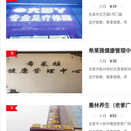
-
人均
￥49
-
吉首市文艺路8号门面
足疗按摩，推拿按摩，养...
希莱雅健康管理中
8
-
人均
￥58
-
吉首市乾州世纪大道湘泉纯水
足疗按摩，推拿按摩，养...
墨林养生（老爹广
9
-
人均
￥85
-
吉首市人民中路西老爹广场