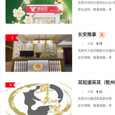
吉首市世纪大道世纪山水5栋
养生会所，推拿按摩，养...
长安推拿
热
3
-
人均
￥29
-
吉首市人民中路乾州古城内正
足疗按摩，推拿按摩，养...
耳知道采耳（乾州
4
-
人均
￥62
-
吉首市石榴湾家具超市旁
足疗按摩，推拿按摩，养...