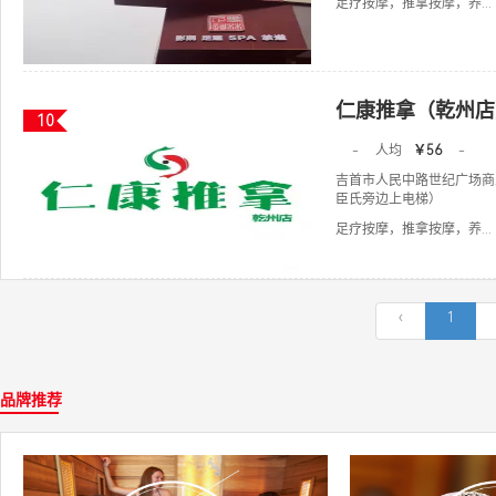
足疗按摩，推拿按摩，养...
仁康推拿（乾州店
10
-
人均
￥56
-
吉首市人民中路世纪广场商业
臣氏旁边上电梯）
足疗按摩，推拿按摩，养...
‹
1
品牌推荐