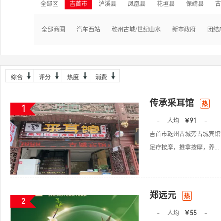
全部区
吉首市
泸溪县
凤凰县
花垣县
保靖县
古
全部商圈
汽车西站
乾州古城/世纪山水
新市政府
团结
综合
评分
热度
消费
传承采耳馆
热
1
-
人均
￥91
-
吉首市乾州古城旁古城宾馆
足疗按摩，推拿按摩，养...
郑远元
热
2
-
人均
￥55
-