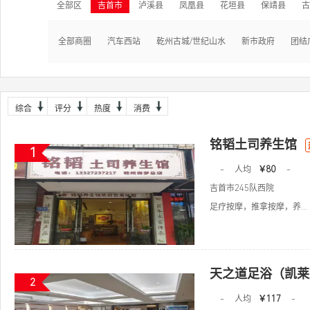
全部区
吉首市
泸溪县
凤凰县
花垣县
保靖县
古
全部商圈
汽车西站
乾州古城/世纪山水
新市政府
团结
综合
评分
热度
消费
铭韬土司养生馆
1
-
人均
￥80
-
吉首市245队西院
足疗按摩，推拿按摩，养...
天之道足浴（凯莱
2
-
人均
￥117
-