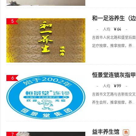
和一足浴养生（边
5
-
人均
￥64
-
吉首市人民北路和盛堂后面
足疗按摩，推拿按摩，养...
恒景堂连锁灰指甲
6
-
人均
￥99
-
吉首市文艺路与吉新街交叉
养生会所，推拿按摩，养...
益丰养生馆
热
7