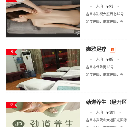
-
人均
￥93
-
吉首市影视大厦西北14号
足疗按摩，推拿按摩，养...
鑫雅足疗
热
8
-
人均
￥85
-
吉首市保险街16号
足疗按摩，推拿按摩，养...
劲道养生（经开区
9
-
人均
￥301
-
吉首市武陵山大道阳光国际