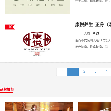
养生会所，推拿按摩，养...
康悦养生·正骨（
10
-
人均
￥53
-
吉首市武陵山大道11号宏大广
足疗按摩，推拿按摩，养...
‹
1
2
3
4
品牌推荐