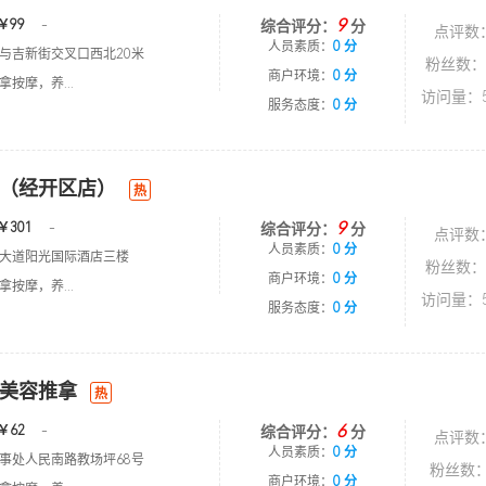
9
￥99
-
综合评分：
分
点评数
人员素质：
0 分
与吉新街交叉口西北20米
粉丝数：
商户环境：
0 分
按摩，养...
访问量：5
服务态度：
0 分
（经开区店）
热
9
￥301
-
综合评分：
分
点评数
人员素质：
0 分
大道阳光国际酒店三楼
粉丝数：
商户环境：
0 分
按摩，养...
访问量：5
服务态度：
0 分
美容推拿
热
6
￥62
-
综合评分：
分
点评数
人员素质：
0 分
事处人民南路教场坪68号
粉丝数：
商户环境：
0 分