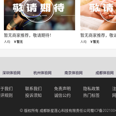
家推荐，敬请期待！
暂无商家推荐，敬请期待！
暂无
人均:
￥暂无
深圳体验网
杭州体验网
南京体验网
成都体验网
关于我们
联系我们
免责声明
隐私政策
点评规则
投诉须知
诚信公约
热门标签
© 版权所有 成都新星莲心科技有限责任公司
蜀ICP备202100