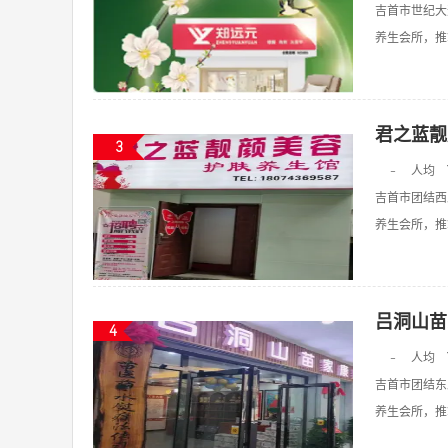
吉首市世纪大
养生会所，推拿
君之蓝靓
3
-
人均
吉首市团结西
养生会所，推拿
吕洞山苗
4
-
人均
吉首市团结东路
养生会所，推拿