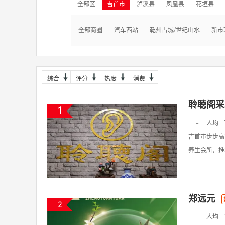
全部区
吉首市
泸溪县
凤凰县
花垣县
全部商圈
汽车西站
乾州古城/世纪山水
新市
综合
评分
热度
消费
聆聴阁采
1
-
人均
吉首市步步高
养生会所，推拿
郑远元
2
-
人均