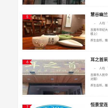
慧谷幽兰
5
-
人均
吉首市世纪大
楼上）
养生会所，推拿
耳之首采
6
-
人均
吉首市人民中
对面）
养生会所，推拿
恒景堂连
7