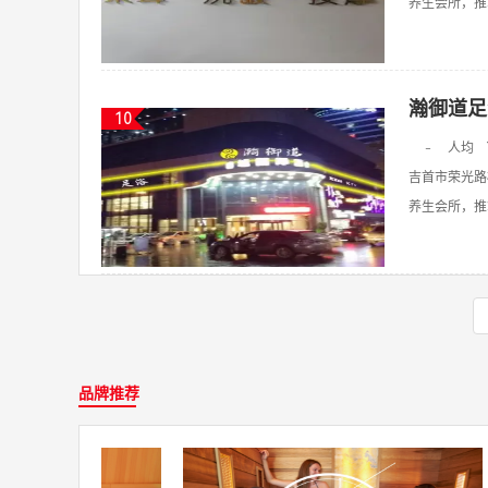
养生会所，推拿
瀚御道足
10
-
人均
吉首市荣光路
养生会所，推拿
品牌推荐