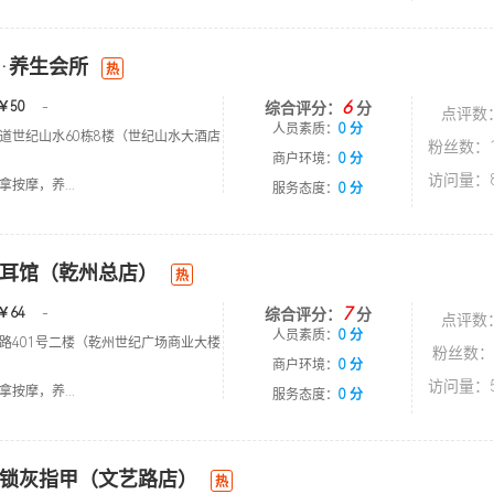
·养生会所
热
6
￥50
-
综合评分：
分
点评数
人员素质：
0 分
道世纪山水60栋8楼（世纪山水大酒店
粉丝数：1
商户环境：
0 分
访问量：8
按摩，养...
服务态度：
0 分
耳馆（乾州总店）
热
7
￥64
-
综合评分：
分
点评数
人员素质：
0 分
路401号二楼（乾州世纪广场商业大楼
粉丝数：
商户环境：
0 分
访问量：5
按摩，养...
服务态度：
0 分
锁灰指甲（文艺路店）
热