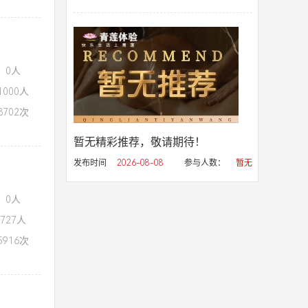
：0人
000人
702次
暂无精彩推荐，敬请期待！
发布时间
2026-08-08
参与人数：
暂无
：0人
727人
916次