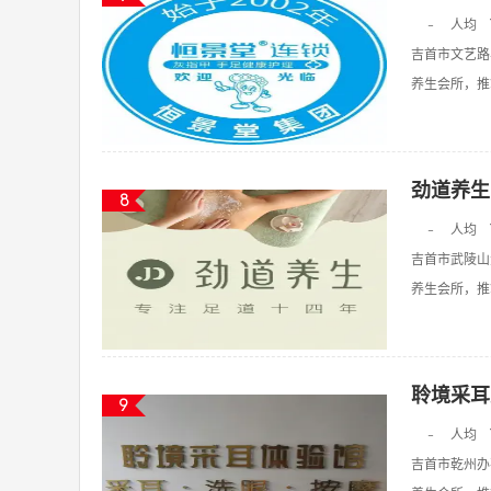
-
人均
吉首市文艺路
养生会所，推拿
劲道养生
8
-
人均
吉首市武陵山
养生会所，推拿
聆境采耳
9
-
人均
吉首市乾州办