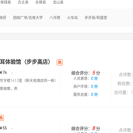
保靖县
古丈县
永顺县
龙山县
政府
团结广场/吉首大学
八月楼
火车站
步步高/和盛堂
耳体验馆（步步高店）
热
5
￥74
-
综合评分：
分
点评数
人员素质：
0 分
写字楼1413室（新天地酒店同一栋）
粉丝数：
商户环境：
0 分
按摩，养...
访问量：1
服务态度：
0 分
热
8
￥55
-
综合评分：
分
点评数