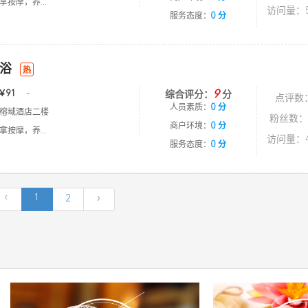
按摩，养...
访问量：5
服务态度：
0 分
浴
热
9
￥91
-
综合评分：
分
点评数
人员素质：
0 分
榕域酒店二楼
粉丝数：
商户环境：
0 分
按摩，养...
访问量：4
服务态度：
0 分
‹
1
2
›