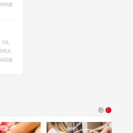
096次
：0人
585人
002次
1
2