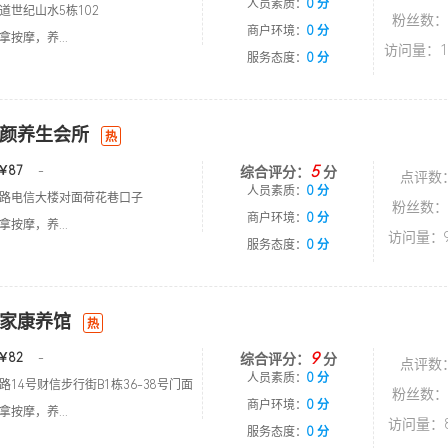
人员素质：
0 分
道世纪山水5栋102
粉丝数：
商户环境：
0 分
按摩，养...
访问量：1
服务态度：
0 分
颜养生会所
热
5
￥87
-
综合评分：
分
点评数
人员素质：
0 分
路电信大楼对面荷花巷口子
粉丝数：
商户环境：
0 分
按摩，养...
访问量：9
服务态度：
0 分
家康养馆
热
9
￥82
-
综合评分：
分
点评数
人员素质：
0 分
14号财信步行街B1栋36-38号门面
粉丝数：
商户环境：
0 分
按摩，养...
访问量：8
服务态度：
0 分