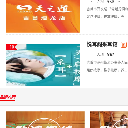
-
人均
￥68
-
吉首市开发路12号煜龙酒店
足疗按摩，推拿按摩，养...
悦耳阁采耳馆
热
10
-
人均
￥57
-
吉首市乾州街道办事处人民
足疗按摩，推拿按摩，养...
品牌推荐