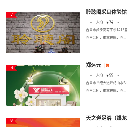
聆聴阁采耳体验馆
7
-
人均
￥74
-
吉首市步步高写字楼141
养生会所，推拿按摩，养...
郑远元
热
8
-
人均
￥55
-
吉首市世纪大道世纪山水5栋
养生会所，推拿按摩，养...
天之道足浴（煜龙
9