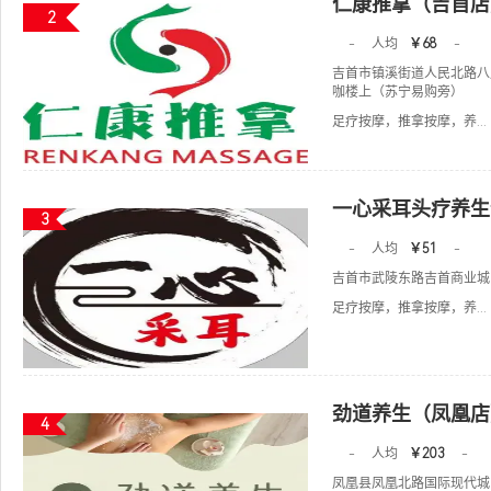
仁康推拿（吉首店
2
-
人均
￥68
-
吉首市镇溪街道人民北路八
咖楼上（苏宁易购旁）
足疗按摩，推拿按摩，养...
一心采耳头疗养生
3
-
人均
￥51
-
吉首市武陵东路吉首商业城
足疗按摩，推拿按摩，养...
劲道养生（凤凰店
4
-
人均
￥203
-
凤凰县凤凰北路国际现代城E