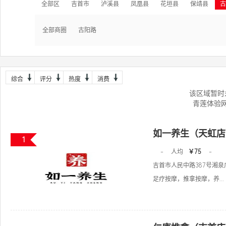
全部区
吉首市
泸溪县
凤凰县
花垣县
保靖县
古
全部商圈
古阳路
综合
评分
热度
消费
该区域暂时
青莲体验
如一养生（天虹店
1
-
人均
￥75
-
吉首市人民中路387号湘泉广
足疗按摩，推拿按摩，养...