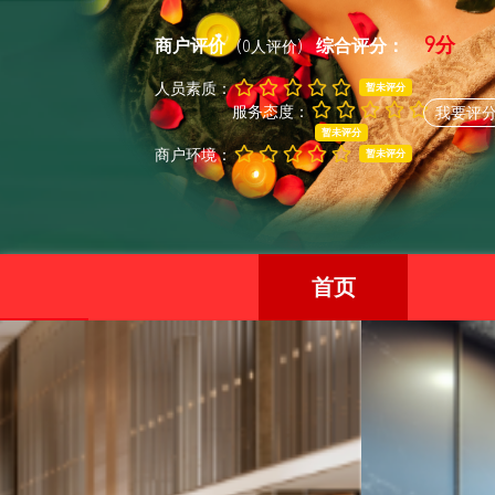
9分
商户评价
综合评分：
(0人评价)
人员素质：
暂未评分
服务态度：
我要评
暂未评分
商户环境：
暂未评分
首页