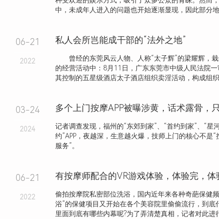
种受欢迎的娱乐方式，吸引了众多公众的青睐。然而，
中，未成年人进入的问题也开始逐渐显现，因此部分地区
私人会所岂能成干部的“法外之地”
06-21
曾经的东莞风云人物、人称“太子辉”的梁耀辉，栽
2022
的经营活动中：8月11日，广东东莞市中级人民法院
其控制的五星级酒店太子酒店组织卖淫活动，构成组织卖淫
03-24
记者调查发现，福州的“东郊到家”、“首约到家”、“星河
2024
约”APP，夜越深，生意越火爆，技师上门的核心不是“
服务”。
有按摩师配合的VR游戏体验，体验完，体
06-21
偷拍按摩院私密部位洗浴，国内近年来各种奇葩保健频
2022
浴”的保健项目又开始在各个美容院里偷偷流行，到底什
里面到底有哪些内幕呢?为了弄清楚真相，记者对此进行了