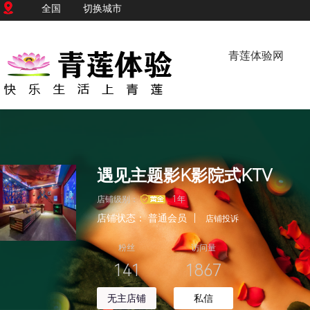
全国
切换城市
青莲体验网
遇见主题影K影院式KTV
店铺级别：
1年
店铺状态：
普通会员
|
店铺投诉
粉丝
访问量
141
1867
无主店铺
私信