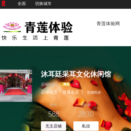
全国
切换城市
青莲体验网
沐耳廷采耳文化休闲馆
店铺级别：
1年
店铺状态：
普通会员
|
店铺投诉
粉丝
访问量
588
2830
无主店铺
私信