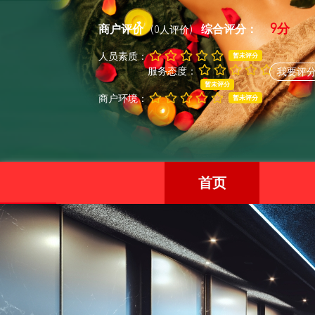
9分
商户评价
综合评分：
(0人评价)
人员素质：
暂未评分
服务态度：
我要评
暂未评分
商户环境：
暂未评分
首页