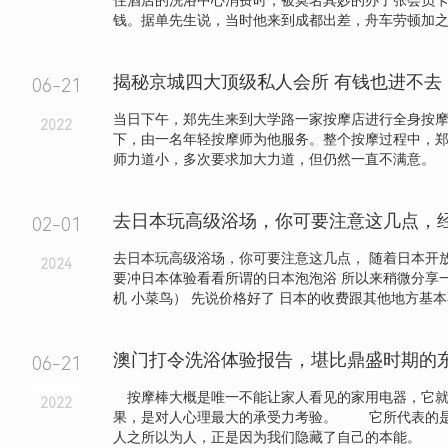
住酒店的洗浴中心消费时，被莫名其妙的办了张会员
钱。据单先生说，当时他来到成都出差，舟车劳顿加之人
揭秘京城四大顶级私人会所 有钱也进不去
06-21
当日下午，郑先生来到大学路一家按摩店进行全身按
2022
下，由一名年轻按摩师为他服务。整个按摩过程中，
师力道小，多次要求加大力道，但仍然一直不满意。
去日本玩高级浴场，你可要注意这几点，
02-01
去日本玩高级浴场，你可要注意这几点， 随着日本开
2024
要冲日本体验看看所谓的日本泡泡浴 所以来稍微分享
机 小菜鸟） 先说价格好了 日本的收费跟其他地方基本不.
澳门打令洗浴体验报告，堪比鼎盛时期的
06-21
按摩棒大概是唯一不能让家人看见的家用电器，它就
2022
果，是对人心理最大的承受力考验。 它所代表的
人之所以为人，正是因为我们隐藏了自己的本能。 .