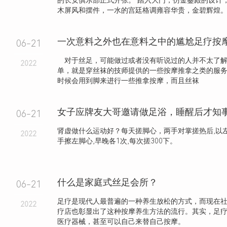
的长安俱乐部正式开张。 踏入大门，仿金銮殿的设计
木屏风和摆件，一水的宫廷格调雍容华贵，金碧辉煌
一次意料之外也在意料之中的尴尬足疗按
06-21
对于丝足，可能做过或者没有听说过的人并不太了解
2022
单，就是穿丝袜的技师提供的一些按摩推拿之类的服
时候会用到脚来进行一些推拿按摩，而且丝袜
06-21
肾虚做什么运动好？每天搓脚心，两手对掌搓热后,以左
2022
手擦左脚心,早晚各1次,每次搓300下。
什么是家庭式丝足会所？
06-21
足疗是现代人最普遍的一种养生放松的方式，而现在
2022
疗店也彰显出了这种按摩养生方法的流行。其实，足
医疗器械，甚至可以自己来替自己按摩。