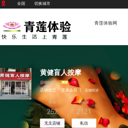
全国
切换城市
青莲体验网
黄健盲人按摩
店铺级别：
1年
店铺状态：
普通会员
|
店铺投诉
粉丝
访问量
252
2121
无主店铺
私信