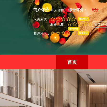
8分
商户评价
综合评分：
(0人评价)
人员素质：
暂未评分
服务态度：
我要评
暂未评分
商户环境：
暂未评分
首页