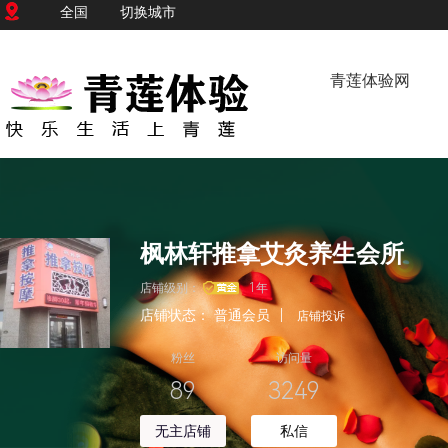
全国
切换城市
青莲体验网
枫林轩推拿艾灸养生会所
店铺级别：
1年
店铺状态：
普通会员
|
店铺投诉
粉丝
访问量
89
3249
无主店铺
私信