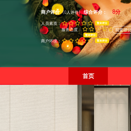
8分
商户评价
综合评分：
(0人评价)
人员素质：
暂未评分
服务态度：
我要评
暂未评分
商户环境：
暂未评分
首页