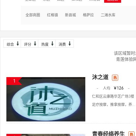
全部商圈
红格镇
新县城
格萨拉
二滩水库
综合
评分
热度
消费
该区域暂时
青莲体验
沐之道
热
1
-
人均
￥126
-
仁和区云康路华芝广场3楼
足疗按摩，推拿按摩，养...
青春经络养生
热