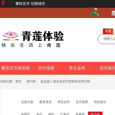
攀枝花市
切换城市
商家
攀枝花市体验网
足疗按摩
养生会所
商务娱
当前位置：
首页
-
排行榜
-
盐边县二滩水库足疗按摩综合排行榜
全部分类
桑拿洗浴
养生会所
足疗按摩
商务娱乐
全部区
东区
西区
仁和区
米易县
盐边县