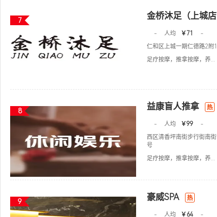
金桥沐足（上城店
7
-
人均
￥71
-
仁和区上城一期仁德路2附1
足疗按摩，推拿按摩，养...
益康盲人推拿
热
8
-
人均
￥99
-
西区清香坪南街步行街南街
号
足疗按摩，推拿按摩，养...
豪威SPA
热
9
-
人均
￥64
-