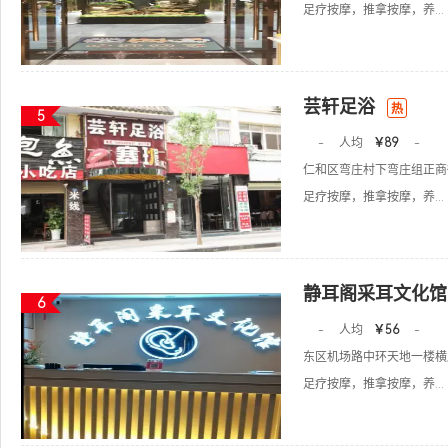
足疗按摩，推拿按摩，养...
芸轩足浴
热
5
-
人均
￥89
-
仁和区弯庄村下弯庄组正商
足疗按摩，推拿按摩，养...
静耳阁采耳文化馆
6
-
人均
￥56
-
东区机场路中环天地一楼横
足疗按摩，推拿按摩，养...