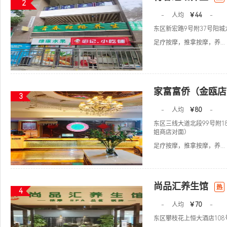
2
-
人均
￥44
-
东区新宏路9号附37号阳
足疗按摩，推拿按摩，养...
家富富侨（金瓯店
3
-
人均
￥80
-
东区三线大道北段99号附1
姐商店对面）
足疗按摩，推拿按摩，养...
尚品汇养生馆
热
4
-
人均
￥70
-
东区攀枝花上恒大酒店108