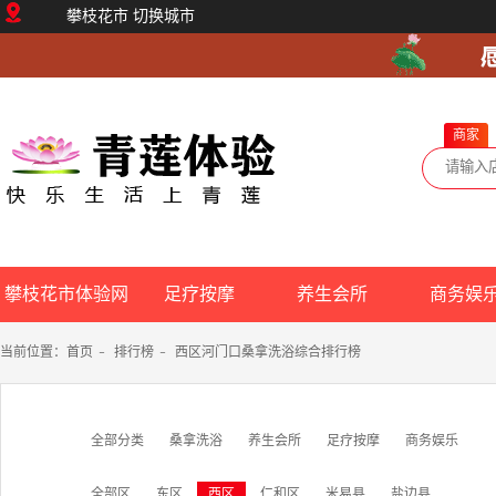
攀枝花市
切换城市
商家
攀枝花市体验网
足疗按摩
养生会所
商务娱
当前位置：
首页
-
排行榜
-
西区河门口桑拿洗浴综合排行榜
全部分类
桑拿洗浴
养生会所
足疗按摩
商务娱乐
全部区
东区
西区
仁和区
米易县
盐边县