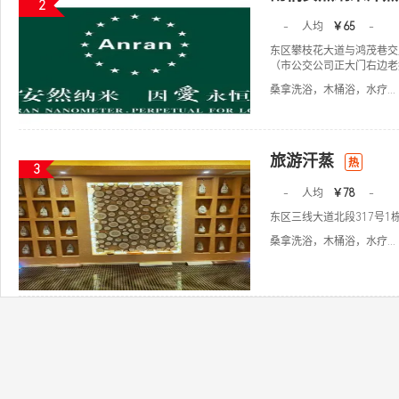
2
-
人均
￥65
-
东区攀枝花大道与鸿茂巷交叉
（市公交公司正大门右边老
桑拿洗浴，木桶浴，水疗...
旅游汗蒸
热
3
-
人均
￥78
-
东区三线大道北段317号1栋
桑拿洗浴，木桶浴，水疗...