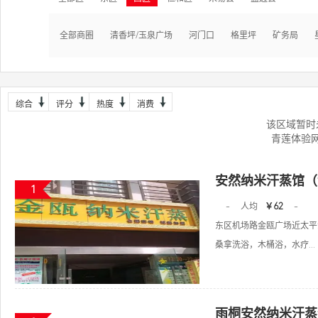
全部商圈
清香坪/玉泉广场
河门口
格里坪
矿务局
综合
评分
热度
消费
该区域暂时
青莲体验
安然纳米汗蒸馆（
1
-
人均
￥62
-
东区机场路金瓯广场近太平
桑拿洗浴，木桶浴，水疗...
雨桐安然纳米汗蒸