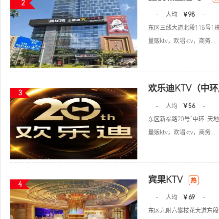
2
-
人均
￥98
-
东区三线大道北段118号1栋
量贩ktv，欢唱ktv，商务...
欢乐迪KTV（中
3
-
人均
￥56
-
东区新福路20号“中环·天地”
量贩ktv，欢唱ktv，商务...
宾果KTV
热
4
-
人均
￥69
-
东区九附六攀枝花大道东段