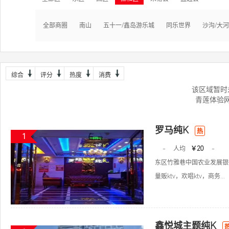
全部商圈
南山
五十一/鑫岛游乐城
同乐世界
沙沟/大
综合
评分
热度
消费
该区域暂时
青莲体验
罗马纯K
热
1
-
人均
￥20
-
东区竹雅巷中国农业发展银
量贩ktv，欢唱ktv，商务...
鑫悦城主题纯K