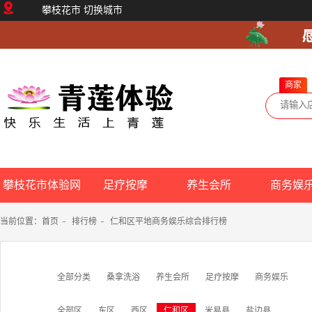
攀枝花市
切换城市
商家
攀枝花市体验网
足疗按摩
养生会所
商务娱
当前位置：
首页
-
排行榜
-
仁和区平地商务娱乐综合排行榜
全部分类
桑拿洗浴
养生会所
足疗按摩
商务娱乐
全部区
东区
西区
仁和区
米易县
盐边县