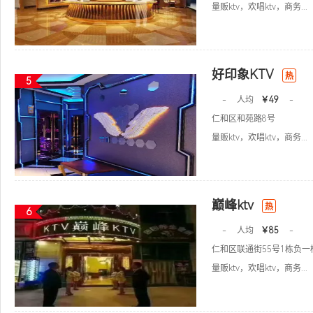
量贩ktv，欢唱ktv，商务...
好印象KTV
热
5
-
人均
￥49
-
仁和区和苑路8号
量贩ktv，欢唱ktv，商务...
巅峰ktv
热
6
-
人均
￥85
-
仁和区联通街55号1栋负一
量贩ktv，欢唱ktv，商务...