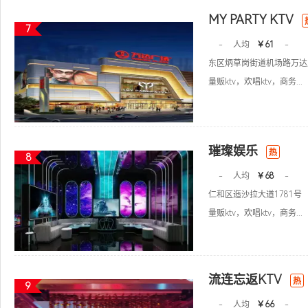
MY PARTY KTV
7
-
人均
￥61
-
东区炳草岗街道机场路万达
量贩ktv，欢唱ktv，商务...
璀璨娱乐
热
8
-
人均
￥68
-
仁和区迤沙拉大道1781号
量贩ktv，欢唱ktv，商务...
流连忘返KTV
热
9
-
人均
￥66
-