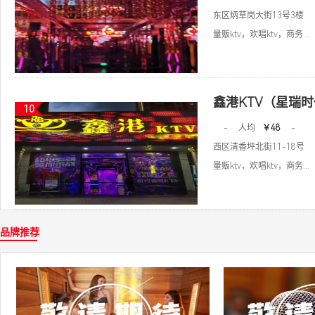
东区炳草岗大街13号3楼
量贩ktv，欢唱ktv，商务...
鑫港KTV（星瑞
10
-
人均
￥48
-
西区清香坪北街11-18号
量贩ktv，欢唱ktv，商务...
品牌推荐