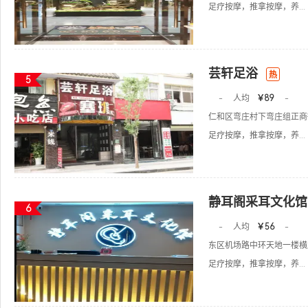
足疗按摩，推拿按摩，养...
芸轩足浴
热
5
-
人均
￥89
-
仁和区弯庄村下弯庄组正商
足疗按摩，推拿按摩，养...
静耳阁采耳文化馆
6
-
人均
￥56
-
东区机场路中环天地一楼横
足疗按摩，推拿按摩，养...