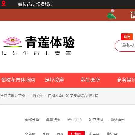
攀枝花市
切换城市
商家
攀枝花市体验网
足疗按摩
养生会所
商务娱
当前位置：
首页
-
排行榜
-
仁和区南山足疗按摩综合排行榜
全部分类
桑拿洗浴
养生会所
足疗按摩
商务娱乐
全部区
东区
西区
仁和区
米易县
盐边县