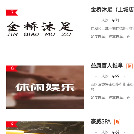
金桥沐足（上城店
7
-
人均
￥71
-
仁和区上城一期仁德路2附1
足疗按摩，推拿按摩，养...
益康盲人推拿
热
8
-
人均
￥99
-
西区清香坪南街步行街南街
号
足疗按摩，推拿按摩，养...
豪威SPA
热
9
-
人均
￥64
-