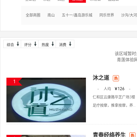
全部商圈
南山
五十一/鑫岛游乐城
同乐世界
沙沟/大
综合
评分
热度
消费
该区域暂时
青莲体验
沐之道
热
1
-
人均
￥126
-
仁和区云康路华芝广场3楼
足疗按摩，推拿按摩，养...
青春经络养生
热