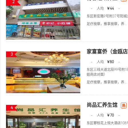
2
-
人均
￥44
-
东区新宏路9号附37号阳
足疗按摩，推拿按摩，养...
家富富侨（金瓯店
3
-
人均
￥80
-
东区三线大道北段99号附1
姐商店对面）
足疗按摩，推拿按摩，养...
尚品汇养生馆
热
4
-
人均
￥70
-
东区攀枝花上恒大酒店108