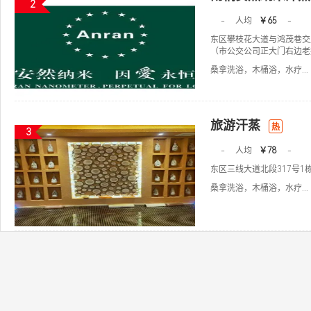
2
-
人均
￥65
-
东区攀枝花大道与鸿茂巷交叉
（市公交公司正大门右边老
桑拿洗浴，木桶浴，水疗...
旅游汗蒸
热
3
-
人均
￥78
-
东区三线大道北段317号1栋
桑拿洗浴，木桶浴，水疗...