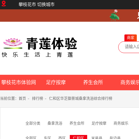
攀枝花市
切换城市
商家
攀枝花市体验网
足疗按摩
养生会所
商务娱
当前位置：
首页
-
排行榜
-
仁和区华芝御景城桑拿洗浴综合排行榜
全部分类
桑拿洗浴
养生会所
足疗按摩
商务娱乐
全部区
东区
西区
仁和区
米易县
盐边县