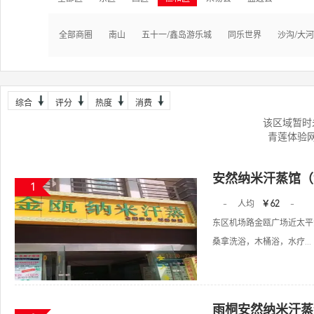
全部商圈
南山
五十一/鑫岛游乐城
同乐世界
沙沟/大
综合
评分
热度
消费
该区域暂时
青莲体验
安然纳米汗蒸馆（
1
-
人均
￥62
-
东区机场路金瓯广场近太平
桑拿洗浴，木桶浴，水疗...
雨桐安然纳米汗蒸