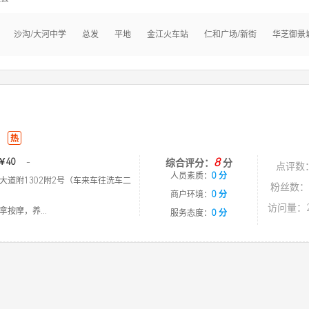
沙沟/大河中学
总发
平地
金江火车站
仁和广场/新街
华芝御景
热
8
￥40
-
综合评分：
分
点评数
人员素质：
0 分
大道附1302附2号（车来车往洗车二
粉丝数：
商户环境：
0 分
访问量：2
按摩，养...
服务态度：
0 分