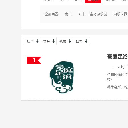
全部商圈
南山
五十一/鑫岛游乐城
同乐世界
综合
评分
热度
消费
豪庭足浴
1
-
人均
仁和区迤沙拉
楼）
养生会所，推拿