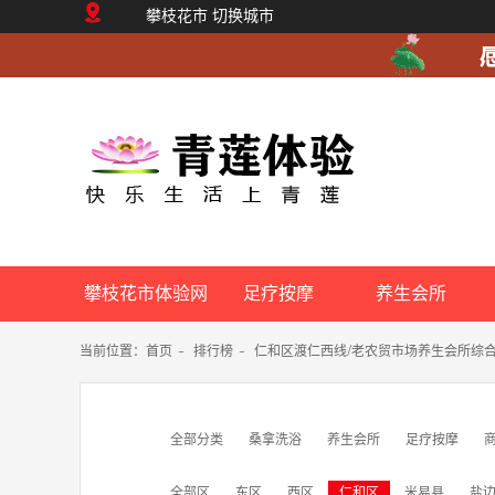
攀枝花市
切换城市
攀枝花市体验网
足疗按摩
养生会所
当前位置：
首页
-
排行榜
-
仁和区渡仁西线/老农贸市场养生会所综
全部分类
桑拿洗浴
养生会所
足疗按摩
全部区
东区
西区
仁和区
米易县
盐