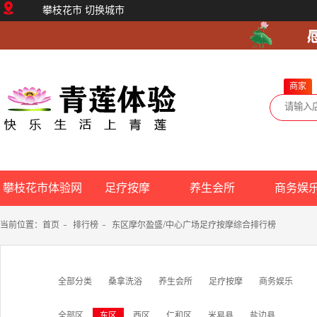
攀枝花市
切换城市
商家
攀枝花市体验网
足疗按摩
养生会所
商务娱
当前位置：
首页
-
排行榜
-
东区摩尔盈盛/中心广场足疗按摩综合排行榜
全部分类
桑拿洗浴
养生会所
足疗按摩
商务娱乐
全部区
东区
西区
仁和区
米易县
盐边县