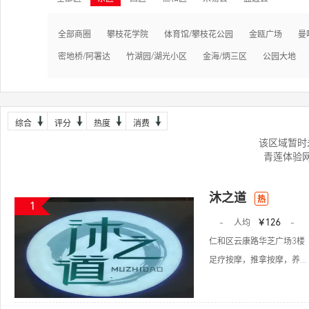
全部商圈
攀枝花学院
体育馆/攀枝花公园
金瓯广场
曼
密地桥/阿署达
竹湖园/湖光小区
金海/炳三区
公园大地
综合
评分
热度
消费
该区域暂时
青莲体验
沐之道
热
1
-
人均
￥126
-
仁和区云康路华芝广场3楼
足疗按摩，推拿按摩，养...