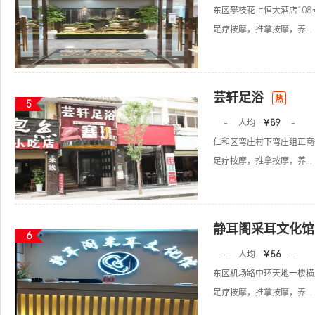
东区攀枝花上恒大酒店108
足疗按摩，推拿按摩，养...
芸轩足浴
热
5
-
人均
￥89
-
仁和区弯庄村下弯庄组正商
足疗按摩，推拿按摩，养...
静耳阁采耳文化馆
6
-
人均
￥56
-
东区机场路中环天地一楼横
足疗按摩，推拿按摩，养...