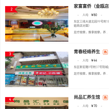
家富富侨（金瓯店
2
-
人均
￥80
-
东区三线大道北段99号附1
姐商店对面）
足疗按摩，推拿按摩，养...
青春经络养生
热
3
-
人均
￥44
-
东区新宏路9号附37号阳
足疗按摩，推拿按摩，养...
尚品汇养生馆
热
4
-
人均
￥70
-