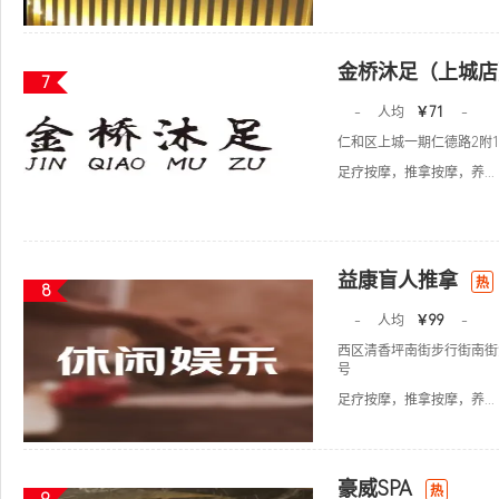
金桥沐足（上城店
7
-
人均
￥71
-
仁和区上城一期仁德路2附1
足疗按摩，推拿按摩，养...
益康盲人推拿
热
8
-
人均
￥99
-
西区清香坪南街步行街南街
号
足疗按摩，推拿按摩，养...
豪威SPA
热