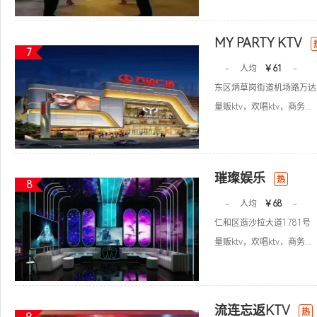
MY PARTY KTV
7
-
人均
￥61
-
东区炳草岗街道机场路万达
量贩ktv，欢唱ktv，商务...
璀璨娱乐
热
8
-
人均
￥68
-
仁和区迤沙拉大道1781号
量贩ktv，欢唱ktv，商务...
流连忘返KTV
热