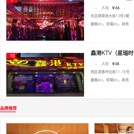
9
-
人均
￥66
-
东区炳草岗大街13号3楼
量贩ktv，欢唱ktv，商务...
鑫港KTV（星瑞
10
-
人均
￥48
-
西区清香坪北街11-18号
量贩ktv，欢唱ktv，商务...
品牌推荐