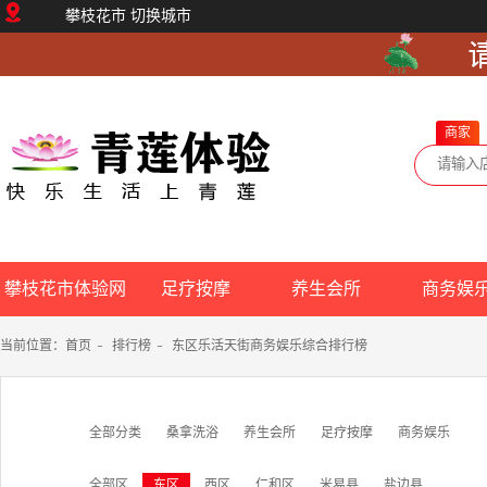
攀枝花市
切换城市
商家
攀枝花市体验网
足疗按摩
养生会所
商务娱
当前位置：
首页
-
排行榜
-
东区乐活天街商务娱乐综合排行榜
全部分类
桑拿洗浴
养生会所
足疗按摩
商务娱乐
全部区
东区
西区
仁和区
米易县
盐边县