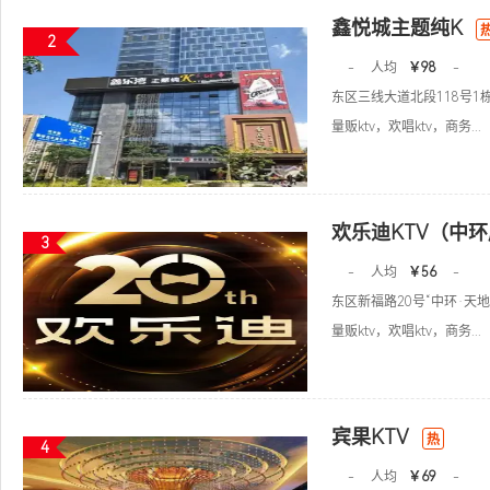
鑫悦城主题纯K
2
-
人均
￥98
-
东区三线大道北段118号1栋
量贩ktv，欢唱ktv，商务...
欢乐迪KTV（中
3
-
人均
￥56
-
东区新福路20号“中环·天地”
量贩ktv，欢唱ktv，商务...
宾果KTV
热
4
-
人均
￥69
-