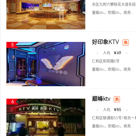
东区九附六攀枝花大道东段
量贩ktv，欢唱ktv，商务...
好印象KTV
热
5
-
人均
￥49
-
仁和区和苑路8号
量贩ktv，欢唱ktv，商务...
巅峰ktv
热
6
-
人均
￥85
-
仁和区联通街55号1栋负一
量贩ktv，欢唱ktv，商务...