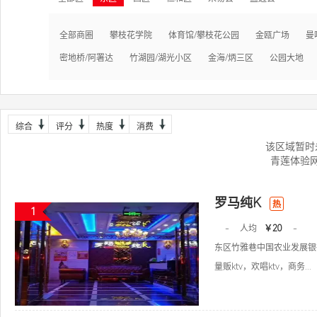
全部商圈
攀枝花学院
体育馆/攀枝花公园
金瓯广场
曼
密地桥/阿署达
竹湖园/湖光小区
金海/炳三区
公园大地
综合
评分
热度
消费
该区域暂时
青莲体验
罗马纯K
热
1
-
人均
￥20
-
东区竹雅巷中国农业发展银
量贩ktv，欢唱ktv，商务...