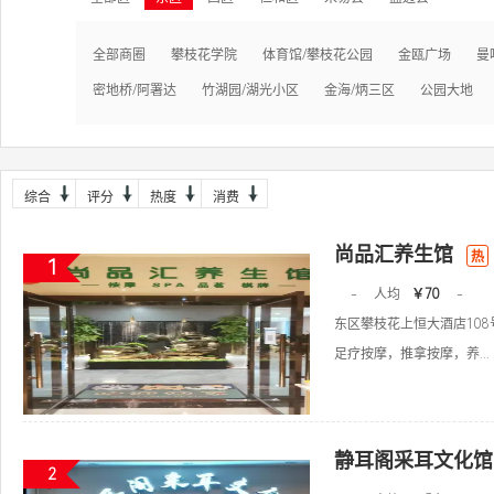
全部商圈
攀枝花学院
体育馆/攀枝花公园
金瓯广场
曼
密地桥/阿署达
竹湖园/湖光小区
金海/炳三区
公园大地
综合
评分
热度
消费
尚品汇养生馆
热
1
-
人均
￥70
-
东区攀枝花上恒大酒店108
足疗按摩，推拿按摩，养...
静耳阁采耳文化馆
2