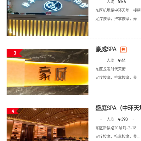
-
人均
￥56
-
东区机场路中环天地一楼横
足疗按摩，推拿按摩，养...
豪威SPA
热
3
-
人均
￥64
-
东区龙发时代天街
足疗按摩，推拿按摩，养...
盛庭SPA（中环天
4
-
人均
￥390
-
东区新福路20号附-2-18
足疗按摩，推拿按摩，养...