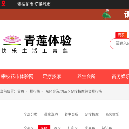
攀枝花市
切换城市
商家
攀枝花市体验网
足疗按摩
养生会所
商务娱
当前位置：
首页
-
排行榜
-
东区金海/炳三区足疗按摩综合排行榜
全部分类
桑拿洗浴
养生会所
足疗按摩
商务娱乐
全部区
东区
西区
仁和区
米易县
盐边县