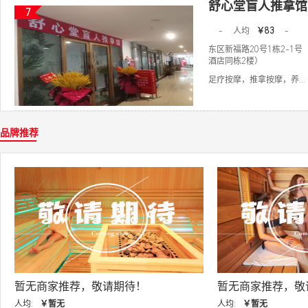
舒心堂盲人推拿馆
7
-
人均
￥83
-
东区新福路20号1栋2-1
酒店同栋2楼）
足疗按摩，推拿按摩，养...
品牌推荐
暂无商家推荐，敬请期待！
暂无商家推荐，敬
人均:
￥暂无
人均:
￥暂无