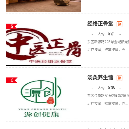
经络正骨堂
热
5
-
人均
￥61
-
东区新源路728号金域阳光商
足疗按摩，推拿按摩，养...
汤灸养生馆
热
6
-
人均
￥38
-
东区佳华路60号2幢第2层20
足疗按摩，推拿按摩，养...