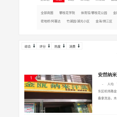
全部商圈
攀枝花学院
体育馆/攀枝花公园
金
密地桥/阿署达
竹湖园/湖光小区
金海/炳三区
综合
评分
热度
消费
安然纳米
1
-
人均
东区机场路金
桑拿洗浴，木桶