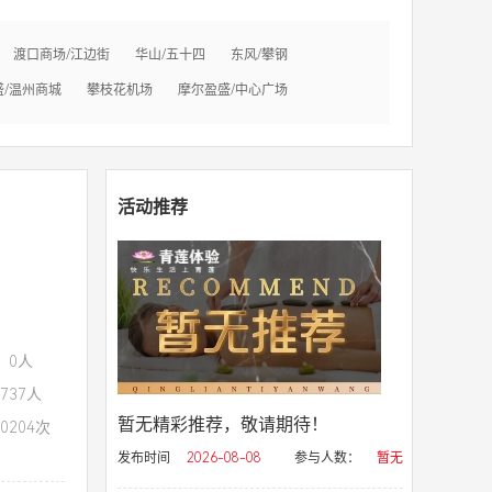
渡口商场/江边街
华山/五十四
东风/攀钢
盛/温州商城
攀枝花机场
摩尔盈盛/中心广场
活动推荐
：0人
737人
暂无精彩推荐，敬请期待！
0204次
发布时间
2026-08-08
参与人数：
暂无