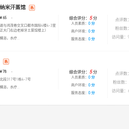
纳米汗蒸馆
热
5
￥65
-
综合评分：
分
点评数
人员素质：
0 分
道与鸿茂巷交叉口都市国际4楼4-3室
粉丝数
正大门右边老掉牙土菜馆楼上）
商户环境：
0 分
访问量：9
浴，水疗...
服务态度：
0 分
热
5
￥78
-
综合评分：
分
点评数
人员素质：
0 分
段317号1栋4-7号
粉丝数：
商户环境：
0 分
浴，水疗...
访问量：6
服务态度：
0 分