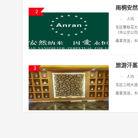
雨桐安然
2
-
人均
东区攀枝花大
（市公交公司
桑拿洗浴，木桶
旅游汗蒸
3
-
人均
东区三线大道北
桑拿洗浴，木桶