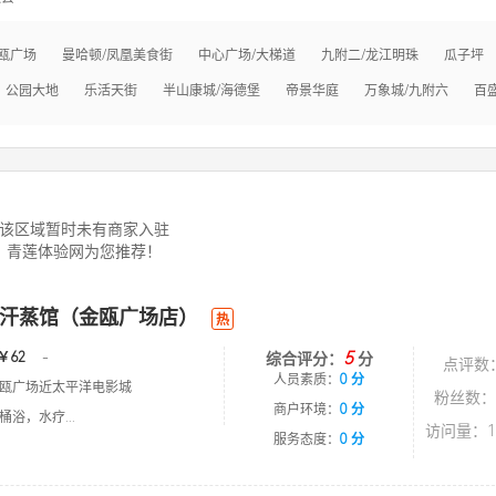
瓯广场
曼哈顿/凤凰美食街
中心广场/大梯道
九附二/龙江明珠
瓜子坪
公园大地
乐活天街
半山康城/海德堡
帝景华庭
万象城/九附六
百
该区域暂时未有商家入驻
青莲体验网为您推荐！
汗蒸馆（金瓯广场店）
热
5
￥62
-
综合评分：
分
点评数
人员素质：
0 分
瓯广场近太平洋电影城
粉丝数：
商户环境：
0 分
浴，水疗...
访问量：1
服务态度：
0 分