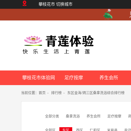
攀枝花市
切换城市
攀枝花市体验网
足疗按摩
养生会所
当前位置：
首页
-
排行榜
-
东区金海/炳三区桑拿洗浴综合排行榜
全部分类
桑拿洗浴
养生会所
足疗按摩
全部区
东区
西区
仁和区
米易县
盐