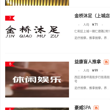
金桥沐足（上城店
7
-
人均
￥71
-
仁和区上城一期仁德路2附1
足疗按摩，推拿按摩，养...
益康盲人推拿
热
8
-
人均
￥99
-
西区清香坪南街步行街南街
号
足疗按摩，推拿按摩，养...
豪威SPA
热