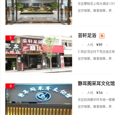
东区攀枝花上恒大酒店108
足疗按摩，推拿按摩，养...
芸轩足浴
热
5
-
人均
￥89
-
仁和区弯庄村下弯庄组正商
足疗按摩，推拿按摩，养...
静耳阁采耳文化馆
6
-
人均
￥56
-
东区机场路中环天地一楼横
足疗按摩，推拿按摩，养...