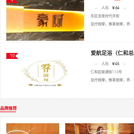
9
-
人均
￥64
-
东区龙发时代天街
足疗按摩，推拿按摩，养...
爱航足浴（仁和总
10
-
人均
￥45
-
仁和区联通街116号
足疗按摩，推拿按摩，养...
品牌推荐