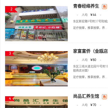
青春经络养生
热
2
-
人均
￥44
-
东区新宏路9号附37号阳
足疗按摩，推拿按摩，养...
家富富侨（金瓯店
3
-
人均
￥80
-
东区三线大道北段99号附1
姐商店对面）
足疗按摩，推拿按摩，养...
尚品汇养生馆
热
4
-
人均
￥70
-