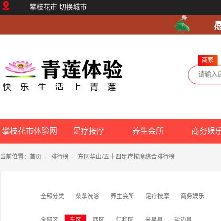
攀枝花市
切换城市
商家
攀枝花市体验网
足疗按摩
养生会所
商务娱
当前位置：
首页
-
排行榜
-
东区华山/五十四足疗按摩综合排行榜
全部分类
桑拿洗浴
养生会所
足疗按摩
商务娱乐
全部区
东区
西区
仁和区
米易县
盐边县