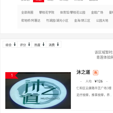
全部商圈
攀枝花学院
体育馆/攀枝花公园
金瓯广场
曼
密地桥/阿署达
竹湖园/湖光小区
金海/炳三区
公园大地
综合
评分
热度
消费
该区域暂时
青莲体验
沐之道
热
1
-
人均
￥126
-
仁和区云康路华芝广场3楼
足疗按摩，推拿按摩，养...