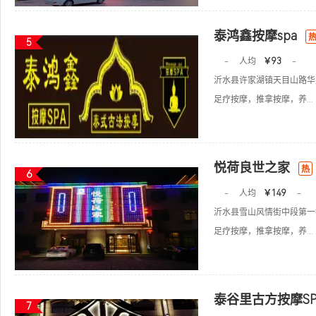
泰鸿鑫按摩spa
5
-
人均
￥93
-
沂水县许家湖镇天目山路华
足疗按摩，推拿按摩，养...
悦荷良世之家
热
6
-
人均
￥149
-
沂水县雪山风情街中段第一
足疗按摩，推拿按摩，养...
泰谷里古方按摩SP
7