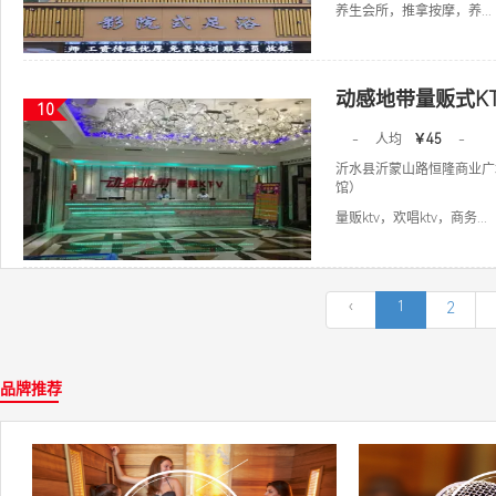
养生会所，推拿按摩，养...
动感地带量贩式KT
10
-
人均
￥45
-
沂水县沂蒙山路恒隆商业广
馆）
量贩ktv，欢唱ktv，商务...
‹
1
2
品牌推荐