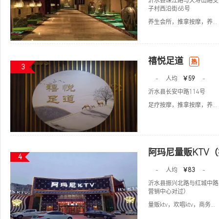
沂水县珠江路与天寿山路交
子村西沿街68号
养生会所，推拿按摩，养...
禧悦足道
热
3
-
人均
￥59
-
沂水县长安中路114号
足疗按摩，推拿按摩，养...
阿玛尼量贩KTV
4
-
人均
￥83
-
沂水县振兴北路与红城中路
营销中心对过）
量贩ktv，欢唱ktv，商务...