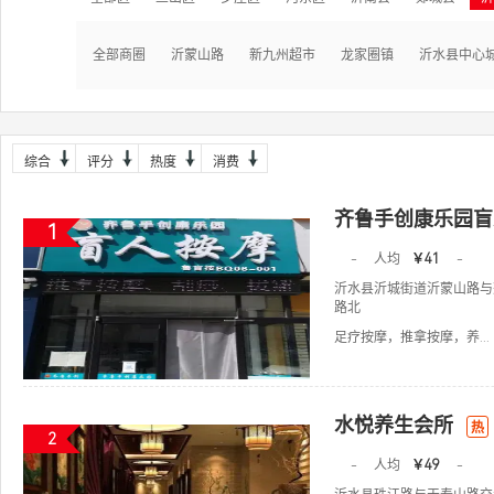
全部商圈
沂蒙山路
新九州超市
龙家圈镇
沂水县中心
综合
评分
热度
消费
齐鲁手创康乐园盲
1
-
人均
￥41
-
沂水县沂城街道沂蒙山路与
路北
足疗按摩，推拿按摩，养...
水悦养生会所
热
2
-
人均
￥49
-