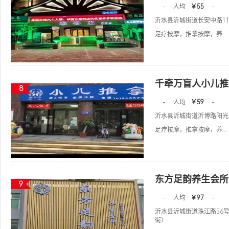
-
人均
￥55
-
沂水县沂城街道长安中路11
足疗按摩，推拿按摩，养...
千牵万盲人小儿推
8
-
人均
￥59
-
沂水县沂城街道沂博路阳光1
足疗按摩，推拿按摩，养...
东方足韵养生会所
9
-
人均
￥97
-
沂水县沂城街道珠江路56
街）