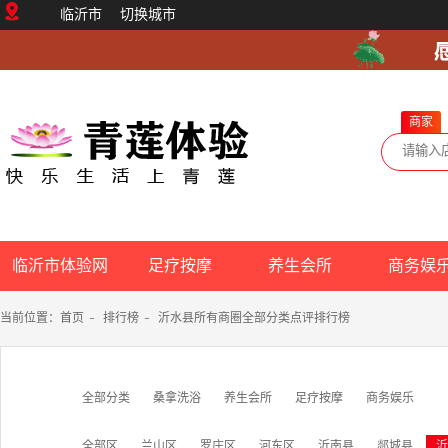
临沂市
切换城市
商家
临沂市体验网
足疗按摩
养生会所
商务娱
当前位置：
首页
-
排行榜
-
沂水县所有商圈全部分类点评排行榜
全部分类
桑拿洗浴
养生会所
足疗按摩
商务娱乐
全部区
兰山区
罗庄区
河东区
沂南县
郯城县
沂