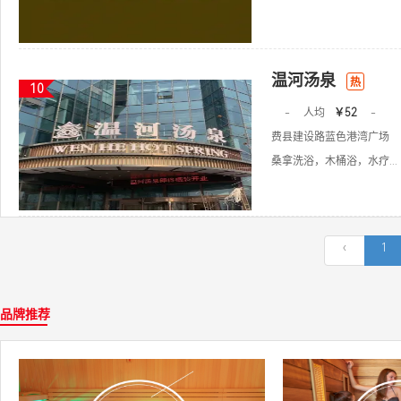
温河汤泉
热
10
-
人均
￥52
-
费县建设路蓝色港湾广场
桑拿洗浴，木桶浴，水疗...
‹
1
品牌推荐