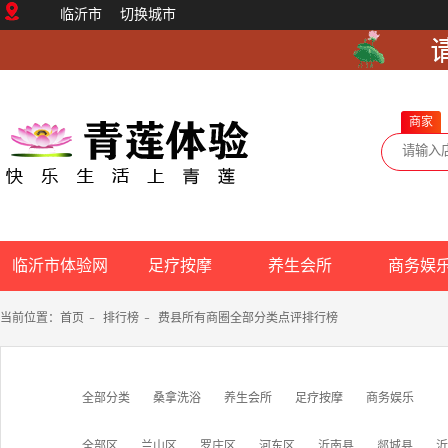
临沂市
切换城市
商家
临沂市体验网
足疗按摩
养生会所
商务娱
当前位置：
首页
-
排行榜
-
费县所有商圈全部分类点评排行榜
全部分类
桑拿洗浴
养生会所
足疗按摩
商务娱乐
全部区
兰山区
罗庄区
河东区
沂南县
郯城县
沂