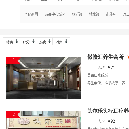
全部商圈
费县中心城区
探沂镇
城北镇
南外环
理
综合
评分
热度
消费
傲隆汇养生会所
1
-
人均
￥71
-
费县山水绿城
养生会所，推拿按摩，养...
头尔乐头疗耳疗养
2
-
人均
￥92
-