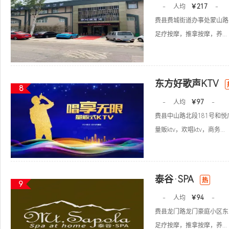
-
人均
￥217
-
费县费城街道办事处蒙山路1
足疗按摩，推拿按摩，养...
东方好歌声KTV
8
-
人均
￥97
-
费县中山路北段181号和悦
量贩ktv，欢唱ktv，商务...
泰谷·SPA
热
9
-
人均
￥94
-
费县龙门路龙门豪庭小区东
足疗按摩，推拿按摩，养...