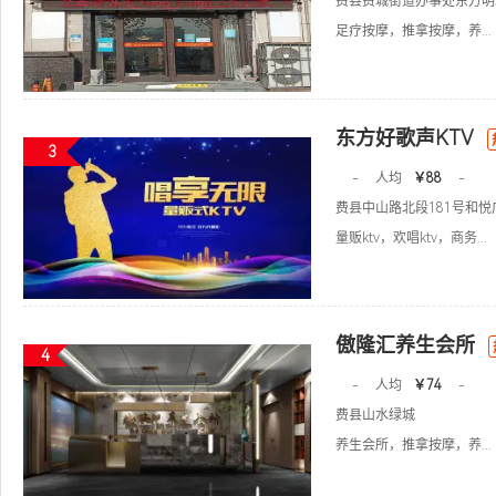
费县费城街道办事处东方明珠
足疗按摩，推拿按摩，养...
东方好歌声KTV
3
-
人均
￥88
-
费县中山路北段181号和悦
量贩ktv，欢唱ktv，商务...
傲隆汇养生会所
4
-
人均
￥74
-
费县山水绿城
养生会所，推拿按摩，养...