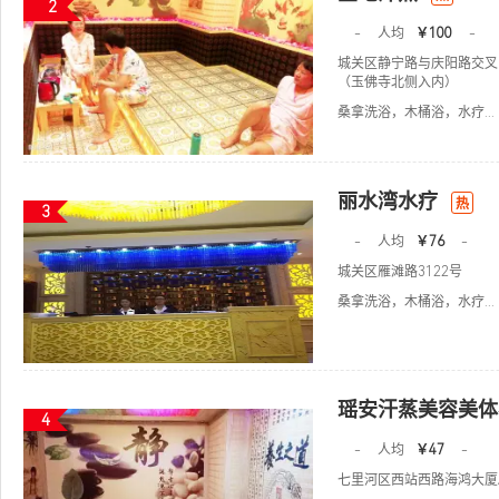
2
-
人均
￥100
-
城关区静宁路与庆阳路交叉口
（玉佛寺北侧入内）
桑拿洗浴，木桶浴，水疗...
丽水湾水疗
热
3
-
人均
￥76
-
城关区雁滩路3122号
桑拿洗浴，木桶浴，水疗...
瑶安汗蒸美容美体
4
-
人均
￥47
-
七里河区西站西路海鸿大厦A