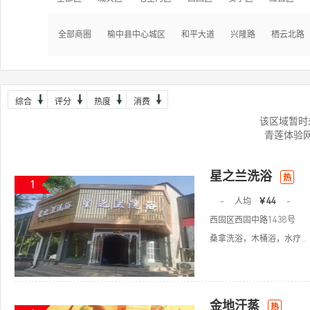
全部商圈
榆中县中心城区
和平大道
兴隆路
栖云北路
综合
评分
热度
消费
该区域暂时
青莲体验
星之兰洗浴
热
1
-
人均
￥44
-
西固区西固中路1438号
桑拿洗浴，木桶浴，水疗...
金地汗蒸
热