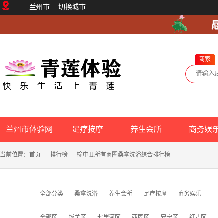
兰州市
切换城市
商家
兰州市体验网
足疗按摩
养生会所
商务娱
当前位置：
首页
-
排行榜
-
榆中县所有商圈桑拿洗浴综合排行榜
全部分类
桑拿洗浴
养生会所
足疗按摩
商务娱乐
全部区
城关区
七里河区
西固区
安宁区
红古区