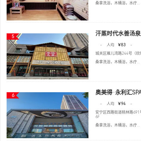
桑拿洗浴，木桶浴，水疗...
汗蒸时代水善汤泉
5
-
人均
￥83
-
城关区雁儿湾路244号（
桑拿洗浴，木桶浴，水疗...
奥美得·永利汇SP
6
-
人均
￥94
-
安宁区西路街道桃林路691
6F
桑拿洗浴，木桶浴，水疗...