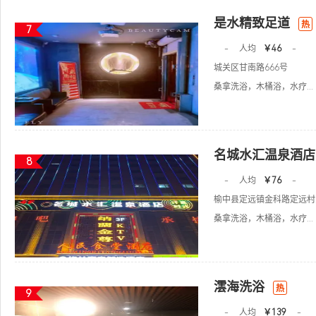
是水精致足道
热
7
-
人均
￥46
-
城关区甘南路666号
桑拿洗浴，木桶浴，水疗...
名城水汇温泉酒店
8
-
人均
￥76
-
榆中县定远镇金科路定远村
桑拿洗浴，木桶浴，水疗...
澐海洗浴
热
9
-
人均
￥139
-