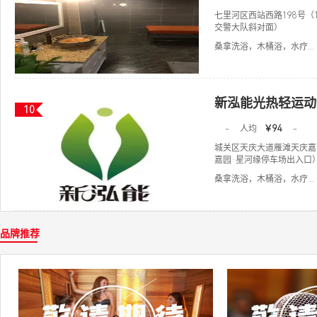
七里河区西站西路198号（
交警大队斜对面）
桑拿洗浴，木桶浴，水疗...
新泓能光热轻运动
10
-
人均
￥94
-
城关区天庆大道雁滩天庆嘉园1
嘉园·星河缘停车场出入口
桑拿洗浴，木桶浴，水疗...
品牌推荐