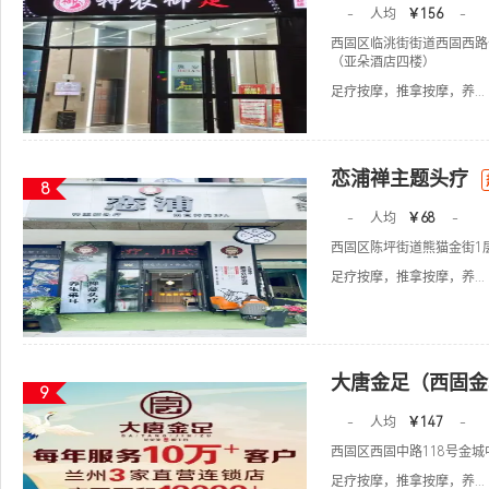
-
人均
￥156
-
西固区临洮街街道西固西路
（亚朵酒店四楼）
足疗按摩，推拿按摩，养...
恋浦禅主题头疗
8
-
人均
￥68
-
西固区陈坪街道熊猫金街1
足疗按摩，推拿按摩，养...
大唐金足（西固金
9
-
人均
￥147
-
西固区西固中路118号金
足疗按摩，推拿按摩，养...