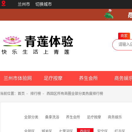
兰州市
切换城市
商家
兰州市体验网
足疗按摩
养生会所
商务娱
当前位置：
首页
-
排行榜
-
西固区所有商圈全部分类热度排行榜
全部分类
桑拿洗浴
养生会所
足疗按摩
商务娱乐
全部区
城关区
七里河区
西固区
安宁区
红古区