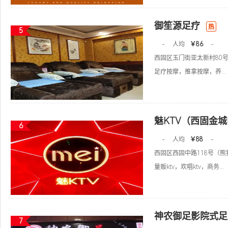
御笙源足疗
热
5
-
人均
￥86
-
西固区玉门街亚太新村80
足疗按摩，推拿按摩，养...
魅KTV（西固金
6
-
人均
￥88
-
西固区西固中路118号（
量贩ktv，欢唱ktv，商务...
神农御足影院式足
7