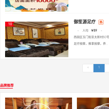
御笙源足疗
热
10
-
人均
￥89
-
西固区玉门街亚太新村80
足疗按摩，推拿按摩，养...
‹
1
品牌推荐