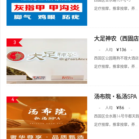
西固区合水路189号-3
足疗按摩，推拿按摩，养...
大足神农（西固店
3
-
人均
￥136
-
西固区公园路狗不理大酒店
足疗按摩，推拿按摩，养...
汤布院•私汤SPA
4
-
人均
￥86
-
西固区合水路14号华都天韵B
足疗按摩，推拿按摩，养...