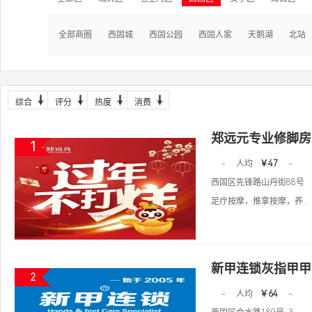
全部商圈
西固城
西固公园
西固人家
天鹅湖
北站
综合
评分
热度
消费
郑远元专业修脚房
1
-
人均
￥47
-
西固区先锋路山丹街88号
足疗按摩，推拿按摩，养...
新甲连锁灰指甲甲
2
-
人均
￥64
-