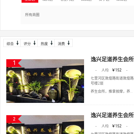
所有商圈
综合
评分
热度
消费
逸兴足道养生会所
1
-
人均
￥152
-
七里河区敦煌路街道敦煌路
号楼2层
养生会所，推拿按摩，养...
逸兴足道养生会所
2
-
人均
￥152
-