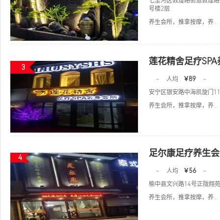
七里河区敦煌路街道敦煌路
号楼2层
养生会所，推拿按摩，养...
莲花精舍足疗SP
3
-
人均
￥89
-
安宁区银安路中海凯旋门1
养生会所，推拿按摩，养...
足尔康足疗养生会
4
-
人均
￥56
-
榆中县文兴路14号正陇翔
养生会所，推拿按摩，养...