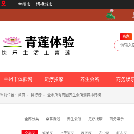
兰州市
切换城市
商家
兰州市体验网
足疗按摩
养生会所
商务娱
当前位置：
首页
-
排行榜
-
全市所有商圈养生会所消费排行榜
全部分类
桑拿洗浴
养生会所
足疗按摩
商务娱乐
全部区
城关区
七里河区
西固区
安宁区
红古区