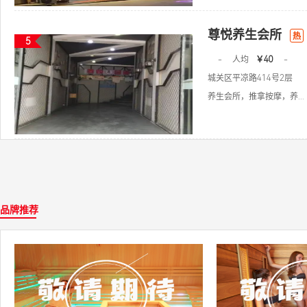
尊悦养生会所
热
5
-
人均
￥40
-
城关区平凉路414号2层
养生会所，推拿按摩，养...
品牌推荐