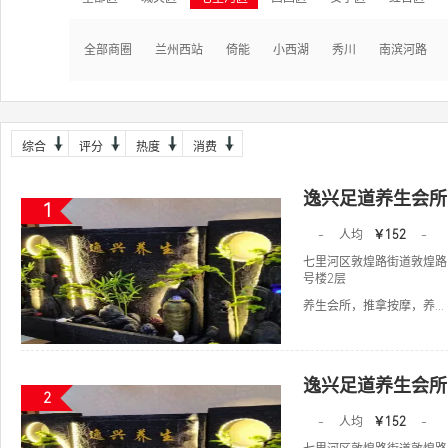
全部商圈
兰州西站
倚能
小西湖
秀川
南滨河路
综合
评分
热度
消费
逸兴足道养生会所
1
-
人均
￥152
-
七里河区敦煌路街道敦煌路
号楼2层
养生会所，推拿按摩，养...
逸兴足道养生会所
2
-
人均
￥152
-