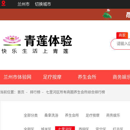
兰州市
切换城市
商家
兰州市体验网
足疗按摩
养生会所
商务娱
当前位置：
首页
-
排行榜
-
七里河区所有商圈养生会所综合排行榜
全部分类
桑拿洗浴
养生会所
足疗按摩
商务娱乐
全部区
城关区
七里河区
西固区
安宁区
红古区