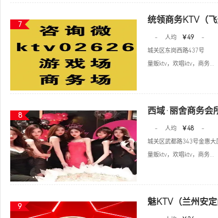
统领商务KTV（
7
-
人均
￥49
-
城关区东岗西路437号
量贩ktv，欢唱ktv，商务...
西域·丽舍商务会所
8
-
人均
￥48
-
城关区武都路343号金惠大
量贩ktv，欢唱ktv，商务...
魅KTV（兰州安
9