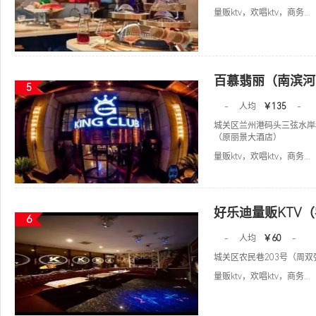
量贩ktv，欢唱ktv，商务...
百慕翡丽（南滨河
5
-
人均
￥135
-
城关区兰州港码头三弦水岸
（原丽景大酒店）
量贩ktv，欢唱ktv，商务...
好乐迪量贩KTV
6
-
人均
￥60
-
城关区农民巷203号（周双
量贩ktv，欢唱ktv，商务...