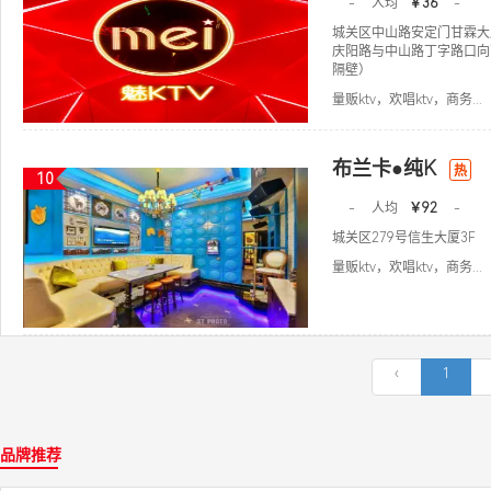
-
人均
￥36
-
城关区中山路安定门甘霖大
庆阳路与中山路丁字路口向
隔壁）
量贩ktv，欢唱ktv，商务...
布兰卡●纯K
热
10
-
人均
￥92
-
城关区279号信生大厦3F
量贩ktv，欢唱ktv，商务...
‹
1
品牌推荐