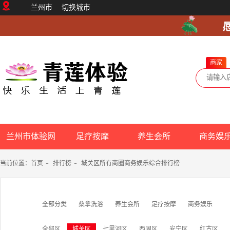
兰州市
切换城市
商家
兰州市体验网
足疗按摩
养生会所
商务娱
当前位置：
首页
-
排行榜
-
城关区所有商圈商务娱乐综合排行榜
全部分类
桑拿洗浴
养生会所
足疗按摩
商务娱乐
全部区
城关区
七里河区
西固区
安宁区
红古区