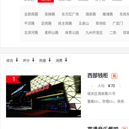
全部商圈
张掖路
东方红广场
酒泉路
雁滩路
东岗
平凉路
定西路
民主西路
五泉山
草场街
广武门
北滨河路
麦积山路
体育公园
九州开发区
二热
双
综合
评分
热度
消费
西部钱柜
热
1
-
人均
￥70
-
城关区酒泉路35号
量贩ktv，欢唱ktv，商务...