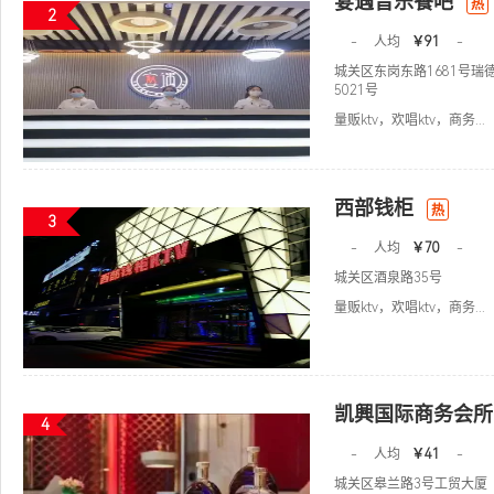
宴遇音乐餐吧
热
2
-
人均
￥91
-
城关区东岗东路1681号瑞
5021号
量贩ktv，欢唱ktv，商务...
西部钱柜
热
3
-
人均
￥70
-
城关区酒泉路35号
量贩ktv，欢唱ktv，商务...
凯興国际商务会所
4
-
人均
￥41
-
城关区皋兰路3号工贸大厦