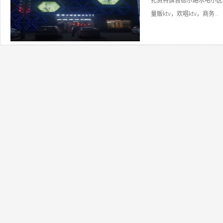
扎赉特旗音德尔路水电小区北
量贩ktv，欢唱ktv，商务...