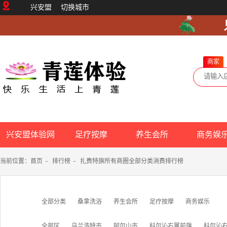
兴安盟
切换城市
商家
兴安盟体验网
足疗按摩
养生会所
商务娱
当前位置：
首页
-
排行榜
-
扎赉特旗所有商圈全部分类消费排行榜
全部分类
桑拿洗浴
养生会所
足疗按摩
商务娱乐
全部区
乌兰浩特市
阿尔山市
科尔沁右翼前旗
科尔沁