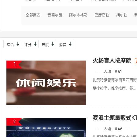
全部商圈
音德尔镇
阿尔本格勒
巴彦高勒
胡尔勒
综合
评分
热度
消费
火扬盲人按摩院
1
-
人均
￥51
-
扎赉特旗音德尔镇五四西街
足疗按摩，推拿按摩，养...
麦浪主题量贩式KT
2
-
人均
￥46
-