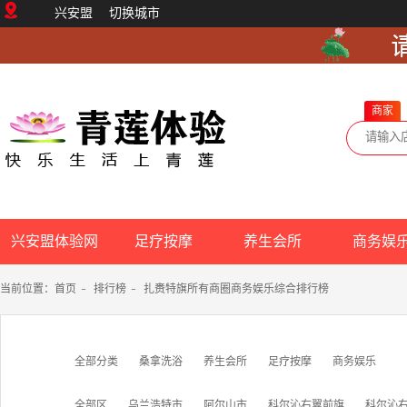
兴安盟
切换城市
商家
兴安盟体验网
足疗按摩
养生会所
商务娱
当前位置：
首页
-
排行榜
-
扎赉特旗所有商圈商务娱乐综合排行榜
全部分类
桑拿洗浴
养生会所
足疗按摩
商务娱乐
全部区
乌兰浩特市
阿尔山市
科尔沁右翼前旗
科尔沁