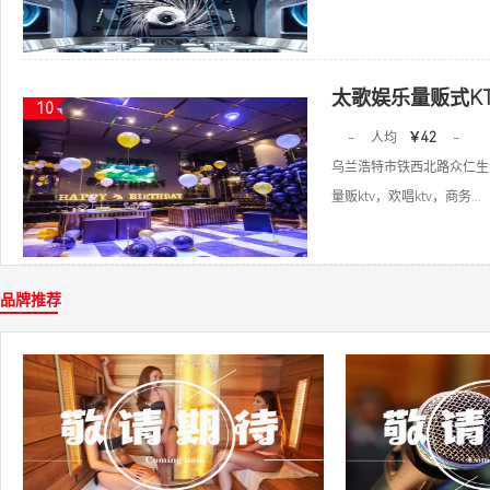
太歌娱乐量贩式KT
10
-
人均
￥42
-
乌兰浩特市铁西北路众仁生
量贩ktv，欢唱ktv，商务...
品牌推荐