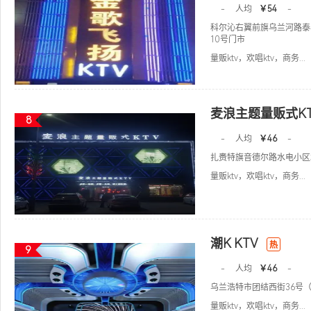
-
人均
￥54
-
科尔沁右翼前旗乌兰河路泰
10号门市
量贩ktv，欢唱ktv，商务...
麦浪主题量贩式KT
8
-
人均
￥46
-
扎赉特旗音德尔路水电小区北
量贩ktv，欢唱ktv，商务...
潮K KTV
热
9
-
人均
￥46
-
乌兰浩特市团结西街36号
量贩ktv，欢唱ktv，商务...