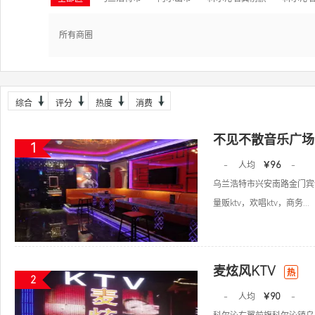
所有商圈
综合
评分
热度
消费
不见不散音乐广场
1
-
人均
￥96
-
乌兰浩特市兴安南路金门宾
量贩ktv，欢唱ktv，商务...
麦炫风KTV
热
2
-
人均
￥90
-