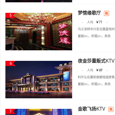
梦情缘歌厅
热
5
-
人均
￥71
-
乌兰浩特市兴安北路富悦时
量贩ktv，欢唱ktv，商务...
夜金莎量贩式KT
6
-
人均
￥69
-
科尔沁右翼前旗碧桂园原售
量贩ktv，欢唱ktv，商务...
金歌飞扬KTV
热
7