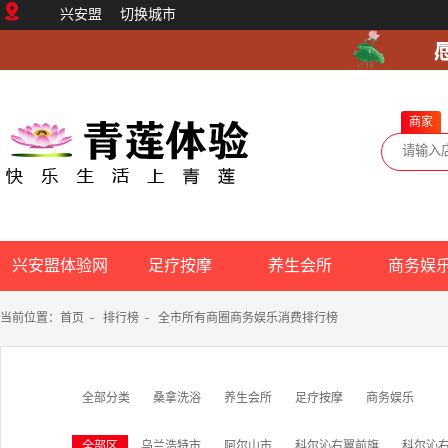
兴安盟
切换城市
商家
兴安盟体验网
足疗按摩
养生会所
商务娱
当前位置：
首页
-
排行榜
-
全市所有商圈商务娱乐消费排行榜
全部分类
桑拿洗浴
养生会所
足疗按摩
商务娱乐
全部区
乌兰浩特市
阿尔山市
科尔沁右翼前旗
科尔沁