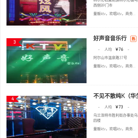
科尔沁右翼前旗科尔沁镇乌
西侧B9门市
量贩ktv，欢唱ktv，商务...
好声音音乐行
热
3
-
人均
￥76
-
阿尔山市温泉路37号
量贩ktv，欢唱ktv，商务...
不见不散纯K（华
4
-
人均
￥73
-
乌兰浩特市胜利街办事处乌
四楼
量贩ktv，欢唱ktv，商务...