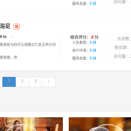
访问量：3
服务态度：
0 分
浴足
热
6
￥64
-
综合评分：
分
点评数
人员素质：
0 分
泉西街与科尔沁南路交汇处正西方向
粉丝数：
商户环境：
0 分
访问量：2
按摩，养...
服务态度：
0 分
1
2
3
›