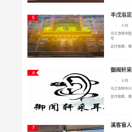
丰戊浴足
5
-
人均
乌兰浩特市胜
号
足疗按摩，推拿
御闻轩采
6
-
人均
乌兰浩特市兴
足疗按摩，推拿
溪客盲人
7