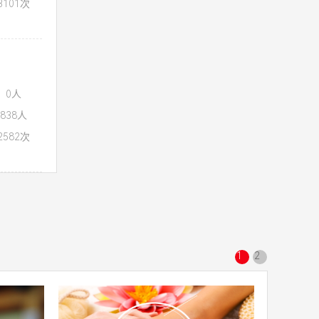
101次
：0人
838人
582次
1
2