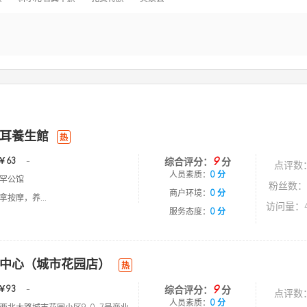
耳養生館
热
9
￥63
-
综合评分：
分
点评数
人员素质：
0 分
罕公馆
粉丝数：
商户环境：
0 分
按摩，养...
访问量：4
服务态度：
0 分
中心（城市花园店）
热
9
￥93
-
综合评分：
分
点评数
人员素质：
0 分