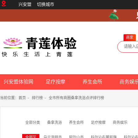
兴安盟
切换城市
商家
兴安盟体验网
足疗按摩
养生会所
商务娱
当前位置：
首页
-
排行榜
-
全市所有商圈桑拿洗浴点评排行榜
全部分类
桑拿洗浴
养生会所
足疗按摩
商务娱乐
全部区
乌兰浩特市
阿尔山市
科尔沁右翼前旗
科尔沁