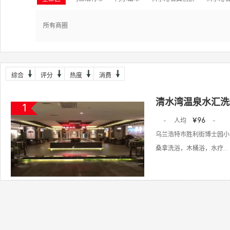
所有商圈
综合
评分
热度
消费
清水湾温泉水汇洗
1
-
人均
￥96
-
乌兰浩特市胜利街博士园小
桑拿洗浴，木桶浴，水疗...