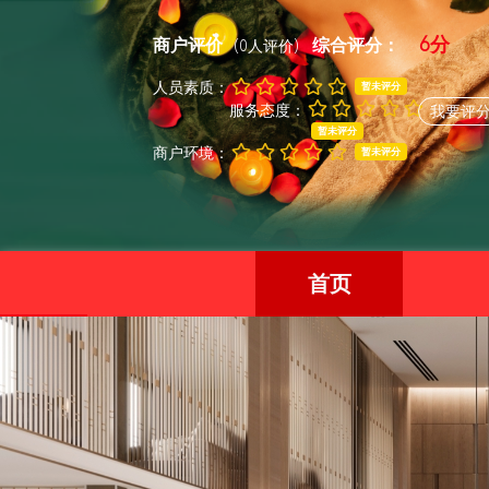
6分
商户评价
综合评分：
(0人评价)
人员素质：
暂未评分
服务态度：
我要评
暂未评分
商户环境：
暂未评分
首页