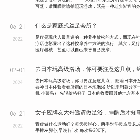
泡澡是没有灵魂的。 大概只有东北才有澡堂文化
可蒸，敷面膜唠嗑拍照玩游戏，既是一种老少皆宜的身心.
什么是家庭式丝足会所？
06-21
足疗是现代人最普遍的一种养生放松的方式，而现在
2022
疗店也彰显出了这种按摩养生方法的流行。其实，足
医疗器械，甚至可以自己来替自己按摩。
去日本玩高级浴场，你可要注意这几点，
02-01
去日本玩高级浴场，你可要注意这几点， 随着日本开
2024
要冲日本体验看看所谓的日本泡泡浴 所以来稍微分享
机 小菜鸟） 先说价格好了 日本的收费跟其他地方基本不.
06-21
肾虚做什么运动好？每天搓脚心，两手对掌搓热后,以左
2022
手擦左脚心,早晚各1次,每次搓300下。