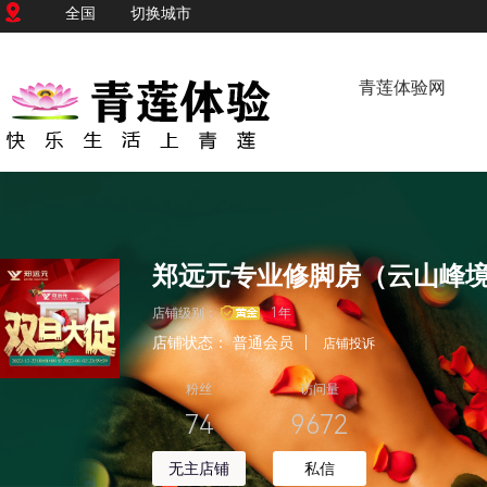
全国
切换城市
青莲体验网
郑远元专业修脚房（云山峰
店铺级别：
1年
店铺状态：
普通会员
|
店铺投诉
粉丝
访问量
74
9672
无主店铺
私信