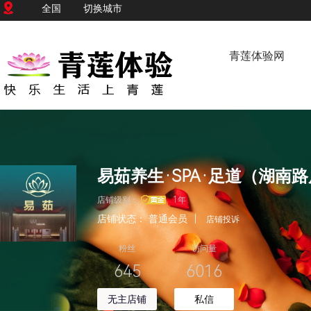
全国
切换城市
青莲体验网
易茹养生·SPA·足道（湖南
店铺级别：
1年
店铺状态：
普通会员
|
店铺投诉
粉丝
访问量
645
6016
无主店铺
私信