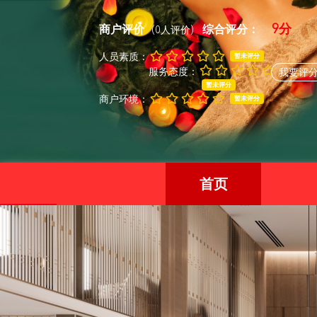
9分
商户评价
综合评分：
(0人评价)
人员素质：
暂未评分
服务态度：
我要评
暂未评分
商户环境：
暂未评分
首页