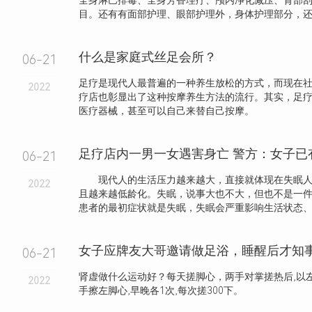
全身淋巴排毒、全身芳香理疗、颅内净化减压、背部
目。还有有面部护理、眼部护理外，身体护理部分，还细
什么是家庭式丝足会所？
06-21
足疗是现代人最普遍的一种养生放松的方式，而现在
2022
疗店也彰显出了这种按摩养生方法的流行。其实，足
医疗器械，甚至可以自己来替自己按摩。
足疗店内一男一女遇害身亡 警方：女子已
06-21
现代人的生活压力越来越大，直接就体现在失眠人
2022
且越来越低龄化。失眠，说事大也不大，但也不是一
患者的最初症状就是失眠，失眠会严重影响生活状态、工作
06-21
肾虚做什么运动好？每天搓脚心，两手对掌搓热后,以左
2022
手擦左脚心,早晚各1次,每次搓300下。