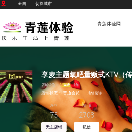
全国
切换城市
青莲体验网
店铺级别：
1年
店铺状态：
普通会员
|
店铺投诉
粉丝
访问量
75
2708
无主店铺
私信