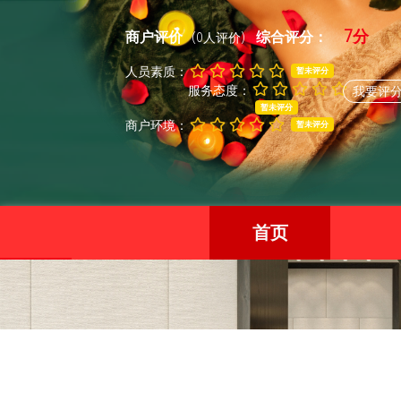
7分
商户评价
综合评分：
(0人评价)
人员素质：
暂未评分
服务态度：
我要评
暂未评分
商户环境：
暂未评分
首页