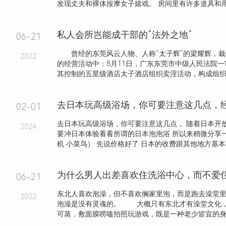
发现丈夫和裸体按摩女子嬉戏。 房间里有许多道具和用过
私人会所岂能成干部的“法外之地”
06-21
曾经的东莞风云人物、人称“太子辉”的梁耀辉，栽
2022
的经营活动中：8月11日，广东东莞市中级人民法院
其控制的五星级酒店太子酒店组织卖淫活动，构成组织卖淫
去日本玩高级浴场，你可要注意这几点，
02-01
去日本玩高级浴场，你可要注意这几点， 随着日本开
2024
要冲日本体验看看所谓的日本泡泡浴 所以来稍微分享
机 小菜鸟） 先说价格好了 日本的收费跟其他地方基本不.
06-21
东北人喜欢泡澡，但不喜欢搁家里泡，而是跑去澡堂
2022
泡澡是没有灵魂的。 大概只有东北才有澡堂文化
可蒸，敷面膜唠嗑拍照玩游戏，既是一种老少皆宜的身心.