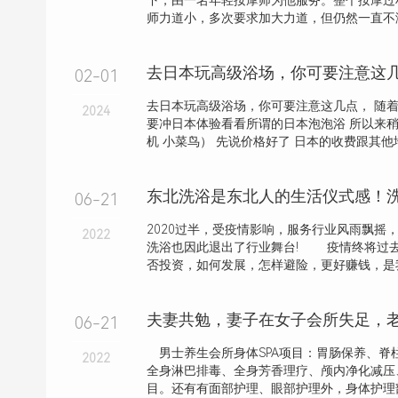
下，由一名年轻按摩师为他服务。整个按摩过
师力道小，多次要求加大力道，但仍然一直不
去日本玩高级浴场，你可要注意这
02-01
去日本玩高级浴场，你可要注意这几点， 随
2024
要冲日本体验看看所谓的日本泡泡浴 所以来
机 小菜鸟） 先说价格好了 日本的收费跟其他地
06-21
2020过半，受疫情影响，服务行业风雨飘摇
2022
洗浴也因此退出了行业舞台! 疫情终将过去
否投资，如何发展，怎样避险，更好赚钱，是我们
06-21
男士养生会所身体SPA项目：胃肠保养、脊
2022
全身淋巴排毒、全身芳香理疗、颅内净化减压
目。还有有面部护理、眼部护理外，身体护理部