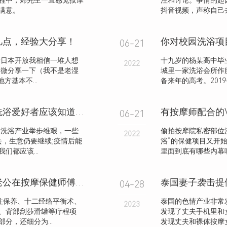
程中，郑先生一直感觉按摩
注和讨论。事情的起
满意。
抖音视频，声称自己去
几点，经验大分享！
你对校园洗浴项
06-21
着日本开放我相信一堆人想
十九岁的杨某高中毕
2022
稍微分享一下（我不是老湿
城里一家洗浴会所作
方基本不...
备来年的高考。2019
东北洗浴是东北人的生活仪式感！洗浴爱好者应该知道的常识
有按摩师配合的
06-21
，洗浴产业举步维艰，一些
偷拍按摩院私密部位
2022
，生意仍要继续;疫情后能
浴”的保健项目又开
都应该...
里面到底有哪些内幕呢
夫妻共勉，妻子在女子会所失足，老公在按摩保健师傅下恢复雄风
04-28
柱保养、十二经络平衡术、
泰国的色情产业非常
2023
、背部刮莎滑罐等疗程项
发现了丈夫手机里和
分，还细分为...
发现丈夫和裸体按摩女