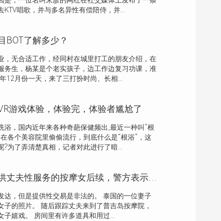
因是，一位名叫朱彦的网红在社交媒体上发布了一条
KTV唱歌，并与多名异性有偿陪侍，并...
目BOT了解多少？
业，无合适工作，经同村在城里打工的朋友介绍，在
服务生，杨某是个老实孩子，边工作边复习功课，准
年12月份一天，来了三打扮时尚、长相...
VR游戏体验，体验完，体验者尴尬了
洗浴，国内近年来各种奇葩保健频出,最近一种叫“根
始在各个美容院里偷偷流行，到底什么是“根浴”，这
?为了弄清楚真相，记者对此进行了暗...
泰国妻子袭击提供丈夫性服务的按摩女后续，警方表示会处理打人者，附视屏！
发达，但是提供性交易是非法的。 泰国的一位妻子
女子的照片。 随后跟踪丈夫来到了普吉岛按摩院，
子嬉戏。 房间里有许多道具和用过...