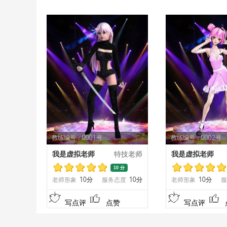
教练编号：0001号
教练编号：0002号
我是虚拟老师
特技老师
我是虚拟老师
10 分
老师形象
10分
服务态度
10分
老师形象
10分
服
写点评
点赞
写点评