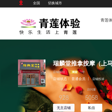
全国
切换城市
青莲
瑞麟堂推拿按摩（上
店铺级别：
1年
店铺状态：
普通会员
|
店铺投诉
粉丝
访问量
928
5058
无主店铺
私信