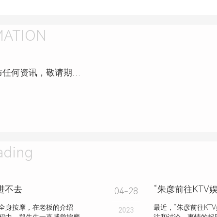
MATION
瑞麟堂推拿按摩（上马店）还未发布任何资讯，敬请期待！
ding
进不去
“朱彦前往KT
04-28
全身按摩，在老板的介绍
最近，“朱彦前往KT
2023