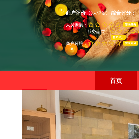
商户评价
综合评分：
(0人评价)
人员素质：
暂未评分
服务态度：
暂未评分
商户环境：
暂未评分
首页