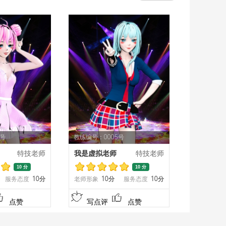
4号
教练编号：0005号
特技老师
我是虚拟老师
特技老师
10 分
10 分
服务态度
10分
老师形象
10分
服务态度
10分
点赞
写点评
点赞