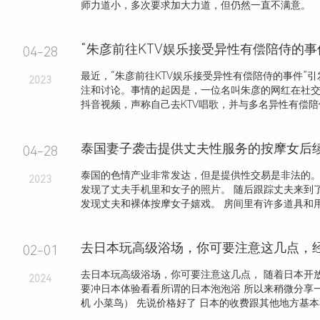
师力道小，多次要求加大力道，但仍然一直不满意。
“朱彦前往KTV娱乐接受异性有偿陪侍的事
04-28
最近，“朱彦前往KTV娱乐接受异性有偿陪侍的事件”
2023
注和讨论。事情的起因是，一位名叫朱彦的网红在社
抖音视频，声称自己去KTV唱歌，并与多名异性有偿陪侍，
04-28
泰国的色情产业非常发达，但是提供性交易是非法的。
2023
发现了丈夫手机里和女子的照片。 随后跟踪丈夫来到
发现丈夫和裸体按摩女子嬉戏。 房间里有许多道具和用过
去日本玩高级浴场，你可要注意这几点，
02-01
去日本玩高级浴场，你可要注意这几点， 随着日本开
2024
要冲日本体验看看所谓的日本泡泡浴 所以来稍微分享
机 小菜鸟） 先说价格好了 日本的收费跟其他地方基本不.