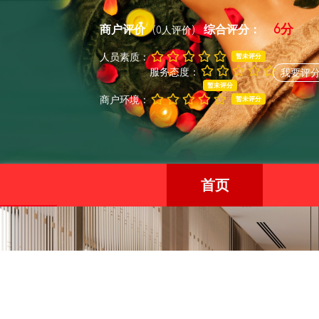
6分
商户评价
综合评分：
(0人评价)
人员素质：
暂未评分
服务态度：
我要评
暂未评分
商户环境：
暂未评分
首页