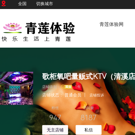
全国
切换城市
青莲体验网
歌柜氧吧量贩式KTV（清溪
店铺级别：
1年
店铺状态：
普通会员
|
店铺投诉
粉丝
访问量
947
8187
无主店铺
私信