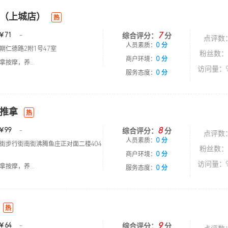
（上城店）
热
7
￥71
-
综合评分：
分
点评数
人员素质：
0 分
期仁德路2附1号47室
粉丝数：
商户环境：
0 分
按摩，养...
访问量：9
服务态度：
0 分
推拿
热
8
￥99
-
综合评分：
分
点评数
人员素质：
0 分
街步行街南街沸腾鱼庄正对面二楼404
粉丝数：
商户环境：
0 分
访问量：9
按摩，养...
服务态度：
0 分
热
9
￥64
-
综合评分：
分