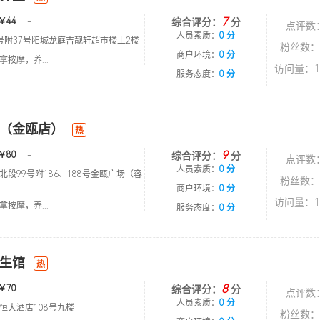
7
￥44
-
综合评分：
分
点评数
人员素质：
0 分
号附37号阳城龙庭吉靓轩超市楼上2楼
粉丝数：
商户环境：
0 分
按摩，养...
访问量：1
服务态度：
0 分
（金瓯店）
热
9
￥80
-
综合评分：
分
点评数
人员素质：
0 分
北段99号附186、188号金瓯广场（容
粉丝数：
商户环境：
0 分
访问量：1
按摩，养...
服务态度：
0 分
生馆
热
8
￥70
-
综合评分：
分
点评数
人员素质：
0 分
恒大酒店108号九楼
粉丝数：