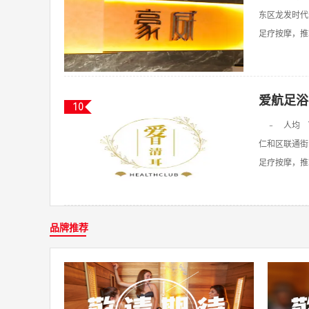
东区龙发时代
足疗按摩，推拿
爱航足浴
10
-
人均
仁和区联通街
足疗按摩，推拿
品牌推荐