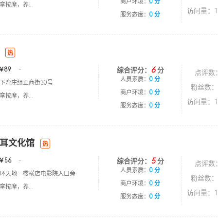
商户环境：
0 分
按摩，养...
访问量：1
服务态度：
0 分
热
6
￥89
-
综合评分：
分
点评数
人员素质：
0 分
下弯庄组正商街30号
粉丝数：
商户环境：
0 分
按摩，养...
访问量：1
服务态度：
0 分
耳文化馆
热
5
￥56
-
综合评分：
分
点评数
人员素质：
0 分
环天地一楼横店电影院入口旁
粉丝数：
商户环境：
0 分
按摩，养...
访问量：1
服务态度：
0 分