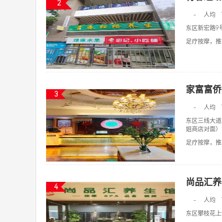
2
-
人均
东区新宏路9
足疗按摩，推拿
家富富侨
3
-
人均
东区三线大道
姐商店对面）
足疗按摩，推拿
尚品汇养
4
-
人均
东区攀枝花上