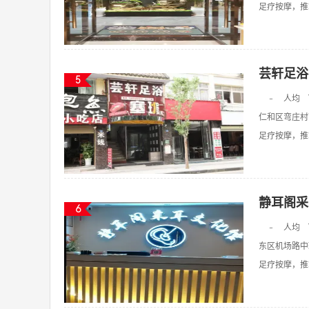
足疗按摩，推拿
芸轩足浴
5
-
人均
仁和区弯庄村
足疗按摩，推拿
静耳阁采
6
-
人均
东区机场路中
足疗按摩，推拿