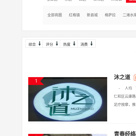
全部商圈
红格镇
新县城
格萨拉
二滩水
综合
评分
热度
消费
沐之道
1
-
人均
仁和区云康路
足疗按摩，推拿
青春经络