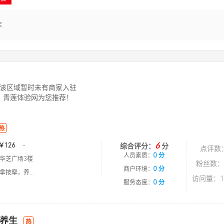
库
该区域暂时未有商家入驻
青莲体验网为您推荐！
热
6
￥126
-
综合评分：
分
点评数
人员素质：
0 分
华芝广场3楼
粉丝数：
商户环境：
0 分
按摩，养...
访问量：1
服务态度：
0 分
养生
热