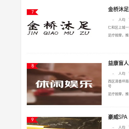
金桥沐足
7
-
人均
仁和区上城一
足疗按摩，推拿
益康盲人
8
-
人均
西区清香坪南
号
足疗按摩，推拿
豪威SPA
9
-
人均