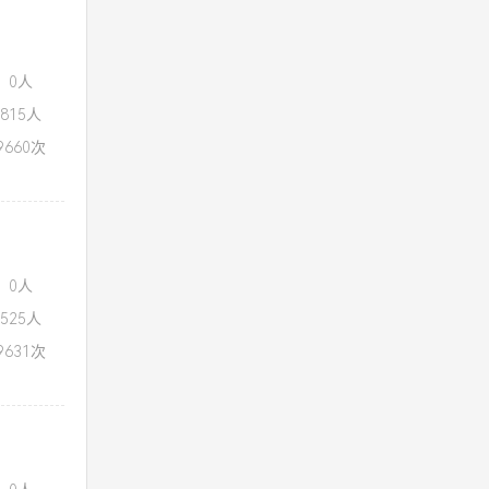
：0人
815人
660次
：0人
525人
631次