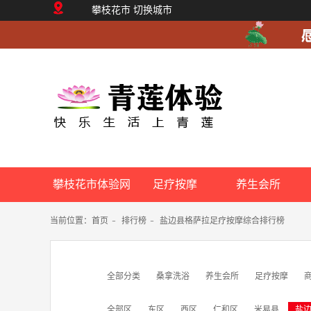
攀枝花市
切换城市
攀枝花市体验网
足疗按摩
养生会所
当前位置：
首页
-
排行榜
-
盐边县格萨拉足疗按摩综合排行榜
全部分类
桑拿洗浴
养生会所
足疗按摩
全部区
东区
西区
仁和区
米易县
盐