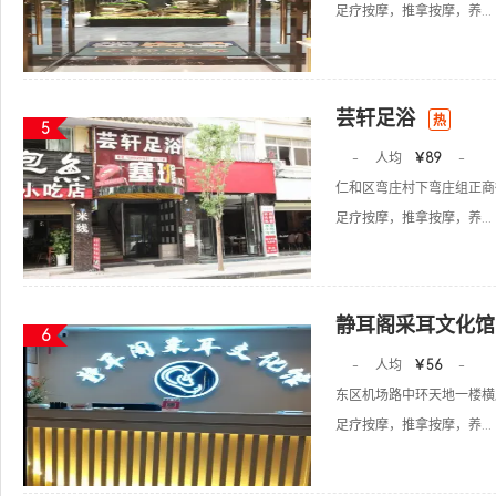
足疗按摩，推拿按摩，养...
芸轩足浴
热
5
-
人均
￥89
-
仁和区弯庄村下弯庄组正商
足疗按摩，推拿按摩，养...
静耳阁采耳文化馆
6
-
人均
￥56
-
东区机场路中环天地一楼横
足疗按摩，推拿按摩，养...