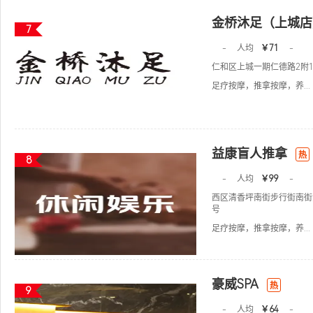
金桥沐足（上城店
7
-
人均
￥71
-
仁和区上城一期仁德路2附1
足疗按摩，推拿按摩，养...
益康盲人推拿
热
8
-
人均
￥99
-
西区清香坪南街步行街南街
号
足疗按摩，推拿按摩，养...
豪威SPA
热
9
-
人均
￥64
-