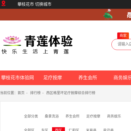
攀枝花市
切换城市
商家
攀枝花市体验网
足疗按摩
养生会所
商务娱
当前位置：
首页
-
排行榜
-
西区格里坪足疗按摩综合排行榜
全部分类
桑拿洗浴
养生会所
足疗按摩
商务娱乐
全部区
东区
西区
仁和区
米易县
盐边县