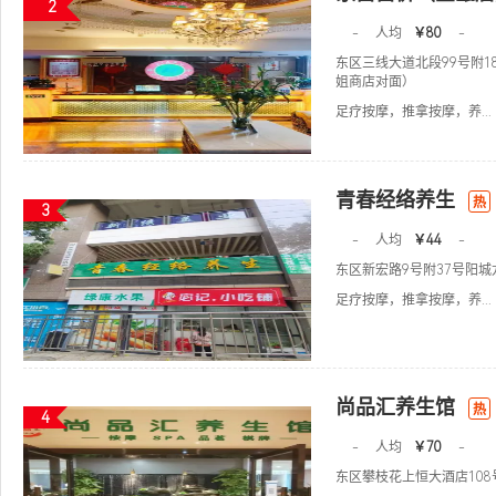
2
-
人均
￥80
-
东区三线大道北段99号附1
姐商店对面）
足疗按摩，推拿按摩，养...
青春经络养生
热
3
-
人均
￥44
-
东区新宏路9号附37号阳
足疗按摩，推拿按摩，养...
尚品汇养生馆
热
4
-
人均
￥70
-
东区攀枝花上恒大酒店108