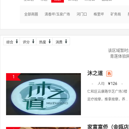
全部商圈
清香坪/玉泉广场
河门口
格里坪
矿务局
综合
评分
热度
消费
该区域暂时
青莲体验
沐之道
热
1
-
人均
￥126
-
仁和区云康路华芝广场3楼
足疗按摩，推拿按摩，养...
家富富侨（金瓯店