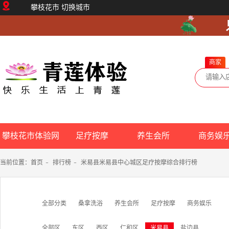
攀枝花市
切换城市
商家
攀枝花市体验网
足疗按摩
养生会所
商务娱
当前位置：
首页
-
排行榜
-
米易县米易县中心城区足疗按摩综合排行榜
全部分类
桑拿洗浴
养生会所
足疗按摩
商务娱乐
全部区
东区
西区
仁和区
米易县
盐边县