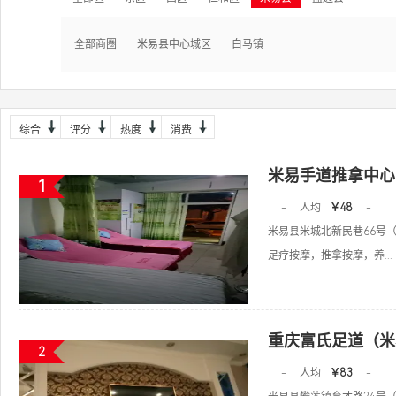
全部商圈
米易县中心城区
白马镇
综合
评分
热度
消费
米易手道推拿中心
1
-
人均
￥48
-
米易县米城北新民巷66号（
足疗按摩，推拿按摩，养...
重庆富氏足道（米
2
-
人均
￥83
-